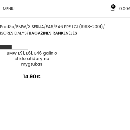
0
MENIU
0.00
Pradžia
BMW
3 SERIJA
E46
E46 PRE LCI (1998-2001)
IŠORĖS DALYS
BAGAŽINĖS RANKENĖLĖS
BMW E91, E61, E46 galinio
1–3 d. d.
stiklo atidarymo
mygtukas
14.90
€