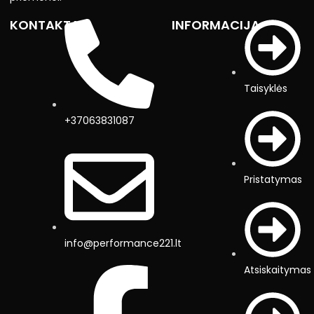
KONTAKTAI
INFORMACIJA
Taisyklės
+37063831087
Pristatymas
info@performance221.lt
Atsiskaitymas