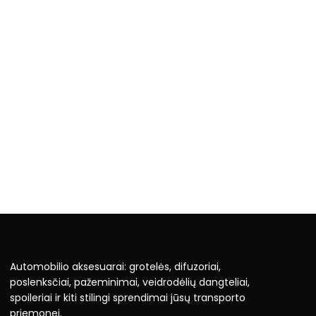
Automobilio aksesuarai: grotelės, difuzoriai,
poslenksčiai, pažeminimai, veidrodėlių dangteliai,
spoileriai ir kiti stilingi sprendimai jūsų transporto
priemonei.