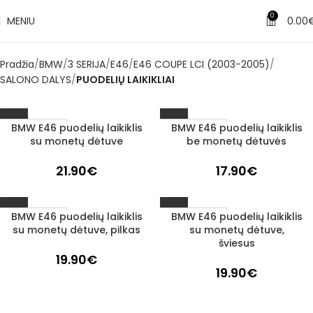
0
MENIU
0.00
Pradžia
BMW
3 SERIJA
E46
E46 COUPE LCI (2003-2005)
SALONO DALYS
PUODELIŲ LAIKIKLIAI
BMW E46 puodelių laikiklis
BMW E46 puodelių laikiklis
1–3 d. d.
1–3 d. d.
su monetų dėtuve
be monetų dėtuvės
21.90
€
17.90
€
BMW E46 puodelių laikiklis
BMW E46 puodelių laikiklis
1–3 d. d.
1–3 d. d.
su monetų dėtuve, pilkas
su monetų dėtuve,
šviesus
19.90
€
19.90
€