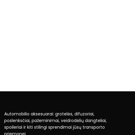
Automobilio aksesuarai: grotelės, difuzoriai,
poslenksčiai, pažeminimai, veidrodėlių dangteliai,
spoileriai ir kiti stilingi sprendimai jūsų transporto
priemonei.