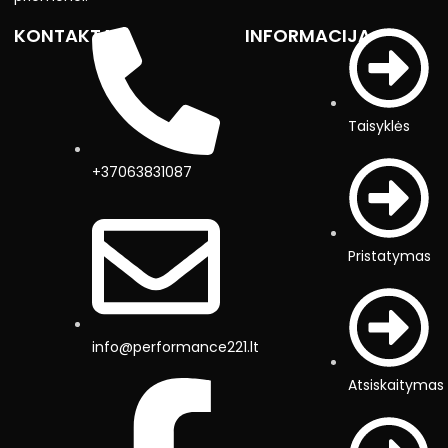
KONTAKTAI
INFORMACIJA
Taisyklės
+37063831087
Pristatymas
info@performance221.lt
Atsiskaitymas