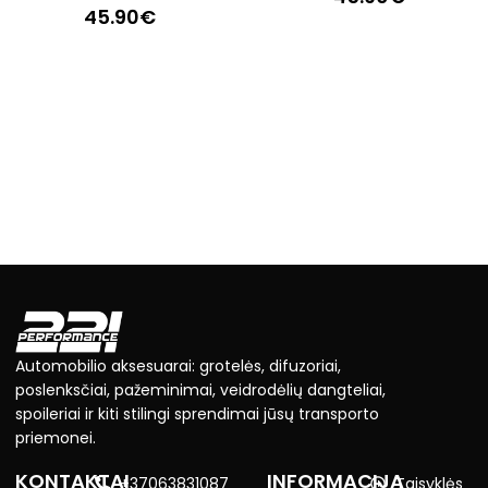
45.90
€
Automobilio aksesuarai: grotelės, difuzoriai,
poslenksčiai, pažeminimai, veidrodėlių dangteliai,
spoileriai ir kiti stilingi sprendimai jūsų transporto
priemonei.
KONTAKTAI
INFORMACIJA
+37063831087
Taisyklės