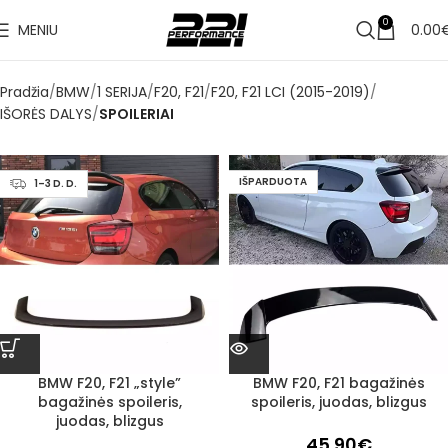
0
MENIU
0.00
Pradžia
BMW
1 SERIJA
F20, F21
F20, F21 LCI (2015-2019)
IŠORĖS DALYS
SPOILERIAI
IŠPARDUOTA
1–3 D. D.
BMW F20, F21 „style”
BMW F20, F21 bagažinės
bagažinės spoileris,
spoileris, juodas, blizgus
juodas, blizgus
45.90
€