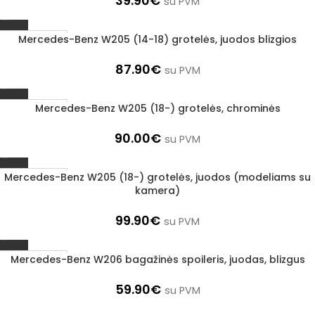
39.90
€
su PVM
Mercedes-Benz W205 (14-18) grotelės, juodos blizgios
1–3 d. d.
87.90
€
su PVM
Mercedes-Benz W205 (18-) grotelės, chrominės
1–3 d. d.
90.00
€
su PVM
Mercedes-Benz W205 (18-) grotelės, juodos (modeliams su
1–3 d. d.
kamera)
99.90
€
su PVM
Mercedes-Benz W206 bagažinės spoileris, juodas, blizgus
1–3 d. d.
59.90
€
su PVM