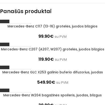
Panašūs produktai
Mercedes-Benz C117 (13-16) grotelės, juodos blizgios
Užsakoma prekė
3–5 d. d.
99.90
€
su PVM
Mercedes-Benz C207 (A207, W207) grotelės, juodos blizgios
Užsakoma prekė
3–5 d. d.
119.90
€
su PVM
Mercedes-Benz GLC X253 galinio buferio difuzorius, juodas
Užsakoma prekė
3–5 d. d.
549.90
€
su PVM
Mercedes-Benz W204 bagažinės spoileris, juodas, blizgus
Užsakoma prekė
3–5 d. d.