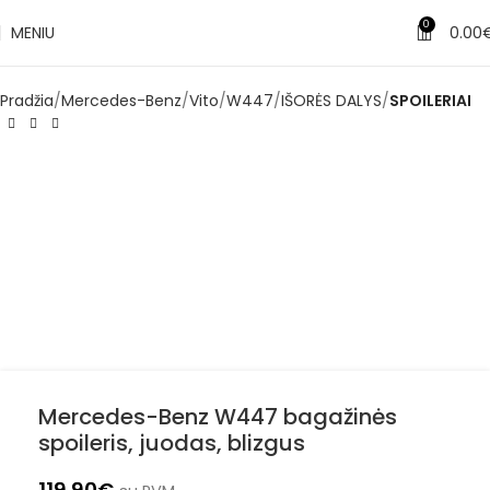
0
MENIU
0.00
Pradžia
Mercedes-Benz
Vito
W447
IŠORĖS DALYS
SPOILERIAI
Mercedes-Benz W447 bagažinės
spoileris, juodas, blizgus
119.90
€