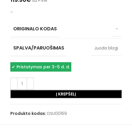
su PVM
–
ORIGINALO KODAS
–
SPALVA/PARUOŠIMAS
Juoda blizgi
✔
Pristatymas per 3–5 d. d.
Į KREPŠELĮ
Produkto kodas:
DSU00169