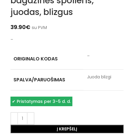
bagažinės spoileris,
juodas, blizgus
39.90
€
su PVM
–
–
ORIGINALO KODAS
Juoda blizgi
SPALVA/PARUOŠIMAS
✔
Pristatymas per 3–5 d. d.
Į KREPŠELĮ