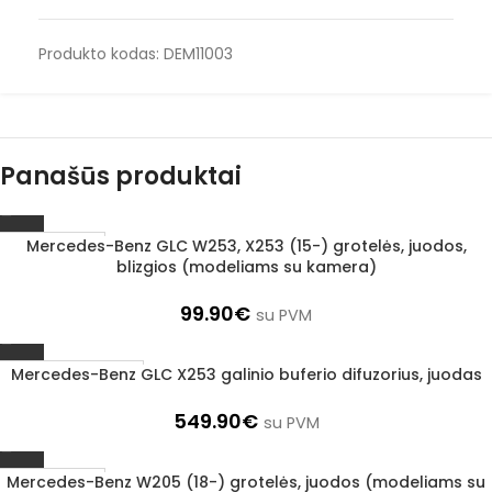
Produkto kodas:
DEM11003
Panašūs produktai
Mercedes-Benz GLC W253, X253 (15-) grotelės, juodos,
1–3 d. d.
blizgios (modeliams su kamera)
99.90
€
su PVM
Mercedes-Benz GLC X253 galinio buferio difuzorius, juodas
Užsakoma prekė
3–5 d. d.
549.90
€
su PVM
Mercedes-Benz W205 (18-) grotelės, juodos (modeliams su
1–3 d. d.