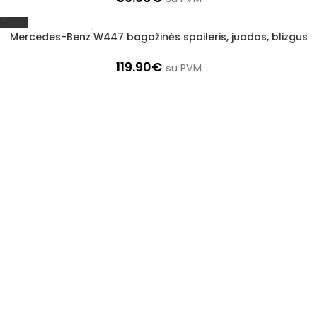
Mercedes-Benz W447 bagažinės spoileris, juodas, blizgus
Užsakoma prekė
3–5 d. d.
119.90
€
su PVM