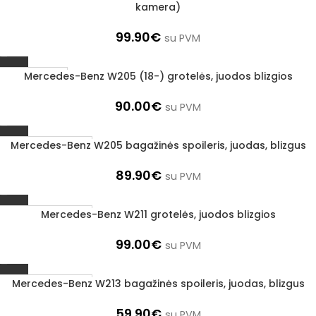
kamera)
99.90
€
su PVM
Mercedes-Benz W205 (18-) grotelės, juodos blizgios
1–3 d. d.
90.00
€
su PVM
Mercedes-Benz W205 bagažinės spoileris, juodas, blizgus
Užsakoma prekė
3–5 d. d.
89.90
€
su PVM
Mercedes-Benz W211 grotelės, juodos blizgios
Užsakoma prekė
3–5 d. d.
99.00
€
su PVM
Mercedes-Benz W213 bagažinės spoileris, juodas, blizgus
Užsakoma prekė
3–5 d. d.
59.90
€
su PVM