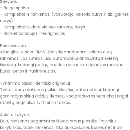
Savybės:
– Beige spalva
– Komplekte 4 rankenos. (vairuotojo, keleivio durys ir abi galinės
durys)
– Komplektą sudaro vidinės rankenų dalys
– Rankenos naujos, neoriginalios
Puiki išvaizda
Atnaujinkite savo BMW išvaizdą naudodami salono durų
rankenas. Jos suteiks jūsų automobiliui atnaujintą ir šviežią
išvaizdą, kadangi po ilgų naudojimo metų, originalios rankenos
būna lipnios ir nusitrynusios.
Tvirtinimo taškai identiški originalui
Tvirtos durų rankenos puikiai tiks jūsų automobiliui, kadangi
gamintojas skiria didžiulį dėmesį, kad produktas nepriekaištingai
atitiktų originalius tvirtinimo taškus.
Aukšta kokybė
Durų rankenos pagamintos iš patvaraus plastiko. Paviršius
kokybiškas, todėl rankenos išliks aukščiausios būklės net ir po