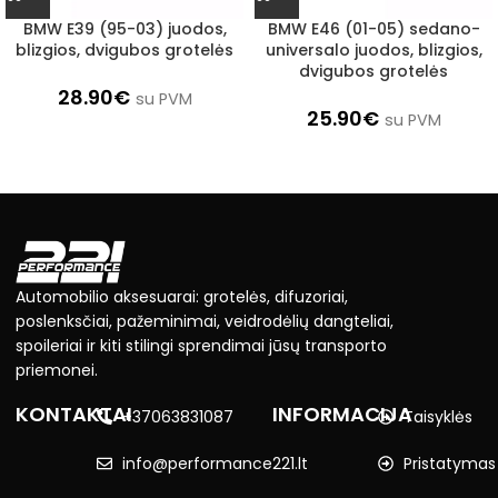
BMW E39 (95-03) juodos,
BMW E46 (01-05) sedano-
blizgios, dvigubos grotelės
universalo juodos, blizgios,
dvigubos grotelės
28.90
€
su PVM
25.90
€
su PVM
Automobilio aksesuarai: grotelės, difuzoriai,
poslenksčiai, pažeminimai, veidrodėlių dangteliai,
spoileriai ir kiti stilingi sprendimai jūsų transporto
priemonei.
KONTAKTAI
INFORMACIJA
+37063831087
Taisyklės
info@performance221.lt
Pristatymas