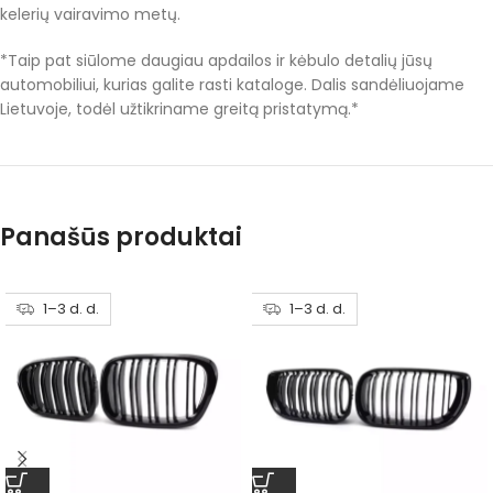
kelerių vairavimo metų.
*Taip pat siūlome daugiau apdailos ir kėbulo detalių jūsų
automobiliui, kurias galite rasti kataloge. Dalis sandėliuojame
Lietuvoje, todėl užtikriname greitą pristatymą.*
Panašūs produktai
1–3 d. d.
1–3 d. d.