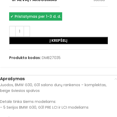
✔
Pristatymas per 1–3 d. d.
Į KREPŠELĮ
Produkto kodas:
DMB27035
Aprašymas
Juodos, BMW G30, G31 salono durų rankenos – komplektas,
beige šviesios spalvos
Detalė tinka šiems modeliams:
– 5 Serijos BMW G30, G31 PRE LCI ir LCI modeliams