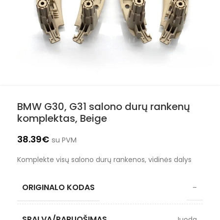
BMW G30, G31 salono durų rankenų
komplektas, Beige
38.39
€
su PVM
Komplekte visų salono durų rankenos, vidinės dalys
ORIGINALO KODAS
–
SPALVA/PARUOŠIMAS
Juoda