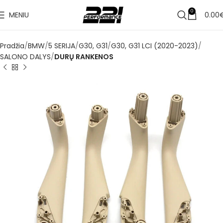
0
MENIU
0.00
Pradžia
BMW
5 SERIJA
G30, G31
G30, G31 LCI (2020-2023)
SALONO DALYS
DURŲ RANKENOS