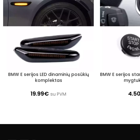
BMW E serijos LED dinaminių posūkių
BMW E serijos sta
Į KREPŠELĮ
DAUGIAU
komplektas
mygtuk
19.99
€
4.5
su PVM