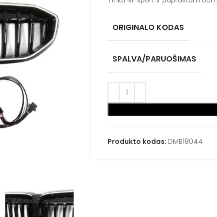
Tinka M-sport ir paprastam bam
ORIGINALO KODAS
SPALVA/PARUOŠIMAS
Produkto kodas:
DMB18044