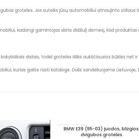
bas groteles. Jos suteiks jūsų automobiliui atnaujinto stiliaus i
mobiliui, kadangi gamintojas skiria didžiulį dėmesį, kad produktas n
okybiškais dažais, todėl grotelės išliks aukščiausios būklės net i
liui, kurias galite rasti kataloge. Dalis sandėliuojame Lietuvoje,
BMW E39 (95-03) juodos, blizgios
Į KREPŠELĮ
1–3 D. D.
dvigubos grotelės