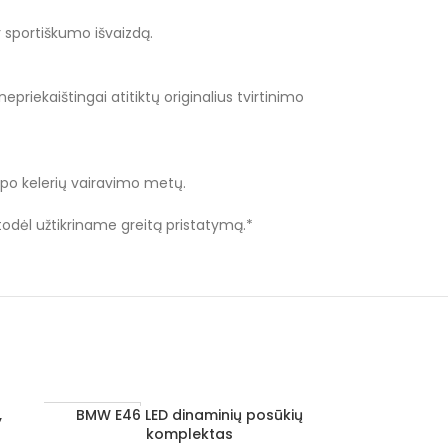
r sportiškumo išvaizdą.
epriekaištingai atitiktų originalius tvirtinimo
r po kelerių vairavimo metų.
 todėl užtikriname greitą pristatymą.*
,
BMW E46 LED dinaminių posūkių
Į KREPŠELĮ
1–3 D. D.
1–3 D. D.
komplektas