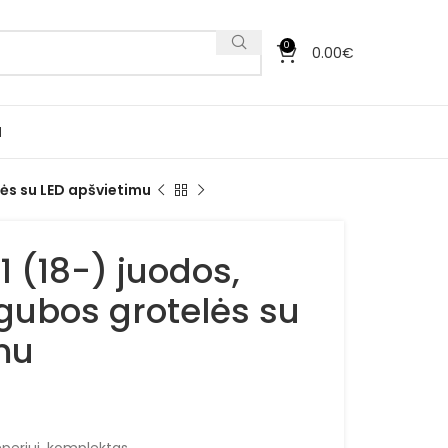
0
0.00
€
I
lės su LED apšvietimu
 (18-) juodos,
ngubos grotelės su
mu