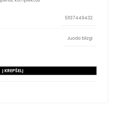
periui, komplektas
51137449432
Juoda blizgi
Į KREPŠELĮ