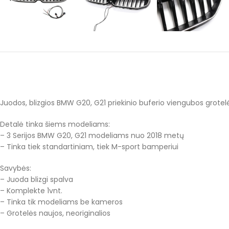
Juodos, blizgios BMW G20, G21 priekinio buferio viengubos grotel
Detalė tinka šiems modeliams:
– 3 Serijos BMW G20, G21 modeliams nuo 2018 metų
– Tinka tiek standartiniam, tiek M-sport bamperiui
Savybės:
– Juoda blizgi spalva
– Komplekte 1vnt.
– Tinka tik modeliams be kameros
– Grotelės naujos, neoriginalios