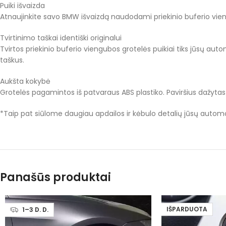
Puiki išvaizda
Atnaujinkite savo BMW išvaizdą naudodami priekinio buferio viengu
Tvirtinimo taškai identiški originalui
Tvirtos priekinio buferio viengubos grotelės puikiai tiks jūsų auto
taškus.
Aukšta kokybė
Grotelės pagamintos iš patvaraus ABS plastiko. Paviršius dažytas k
*Taip pat siūlome daugiau apdailos ir kėbulo detalių jūsų automobi
Panašūs produktai
IŠPARDUOTA
1–3 D. D.