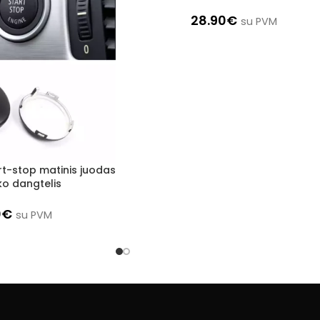
28.90
€
su PVM
rt-stop matinis juodas
o dangtelis
0
€
su PVM