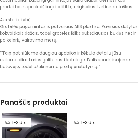
automobiliui, kadangi gamintojas skiria didžiulį dėmesį, kad
produktas nepriekaištingai atitiktų originalius tvirtinimo taškus.
Aukšta kokybė
Grotelės pagamintos iš patvaraus ABS plastiko. Paviršius dažytas
kokybiškais dažais, todėl grotelės išliks aukščiausios būklės net ir
po kelerių vairavimo metų.
*Taip pat siūlome daugiau apdailos ir kėbulo detalių jūsų
automobiliui, kurias galite rasti kataloge. Dalis sandėliuojame
Lietuvoje, todėl užtikriname greitą pristatymą.*
Panašūs produktai
1–3 d. d.
1–3 d. d.