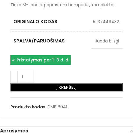
Tinka M-sport ir paprastam bamperiui, komplektas
ORIGINALO KODAS
51137449432
SPALVA/PARUOŠIMAS
Juoda blizgi
✔
Pristatymas per 1–3 d. d.
Į KREPŠELĮ
Produkto kodas:
DMB18041
Aprašymas