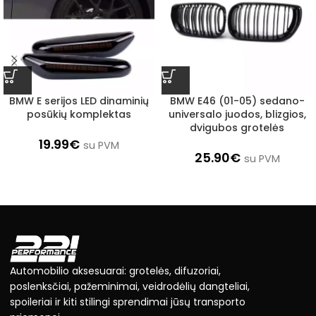
BMW E serijos LED dinaminių
BMW E46 (01-05) sedano-
posūkių komplektas
universalo juodos, blizgios,
dvigubos grotelės
19.99
€
su PVM
25.90
€
su PVM
Automobilio aksesuarai: grotelės, difuzoriai,
poslenksčiai, pažeminimai, veidrodėlių dangteliai,
spoileriai ir kiti stilingi sprendimai jūsų transporto