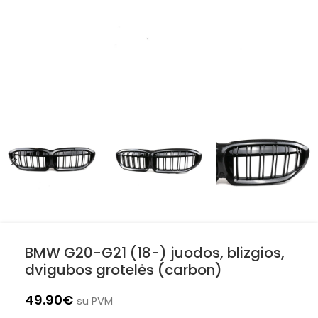
BMW G20-G21 (18-) juodos, blizgios,
dvigubos grotelės (carbon)
49.90
€
su PVM