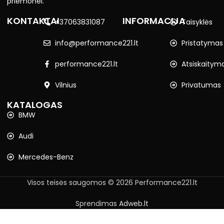
priemonei.
KONTAKTAI
INFORMACIJA
+37063831087
Taisyklės
info@performance221.lt
Pristatymas
performance221.lt
Atsiskaitym
Vilnius
Privatumas
KATALOGAS
BMW
Audi
Mercedes-Benz
Visos teisės saugomos © 2026 Performance221.lt
Sprendimas
Adweb.lt
BMW
G20-G21