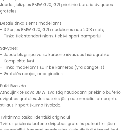
Juodos, blizgios BMW G20, G21 priekinio buferio dvigubos
grotelės.
Detalė tinka šiems modeliams:
– 3 Serijos BMW G20, G21 modeliams nuo 2018 metų
– Tinka tiek standartiniam, tiek M-sport bamperiui
Savybės:
– Juoda blizgi spalva su karbono išvaizdos hidrografika
– Komplekte 1vnt.
– Tinka modeliams su ir be kameros (yra dangtelis)
– Grotelės naujos, neoriginalios
Puiki išvaizda
Atnaujinkite savo BMW išvaizdą naudodami priekinio buferio
dvigubas groteles. Jos suteiks jūsų automobiliui atnaujinto
stiliaus ir sportiškumo išvaizdą.
Tvirtinimo taškai identiški originalui
Tvirtos priekinio buferio dvigubos grotelės puikiai tiks jūsų