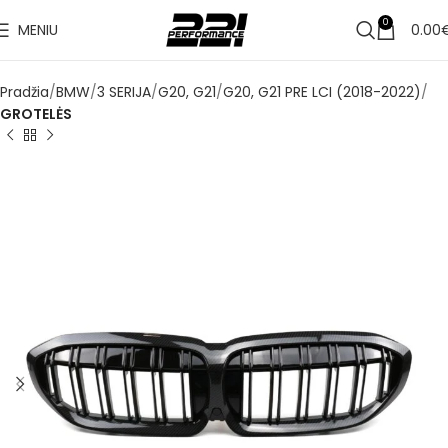
0
MENIU
0.00
Pradžia
BMW
3 SERIJA
G20, G21
G20, G21 PRE LCI (2018-2022)
GROTELĖS