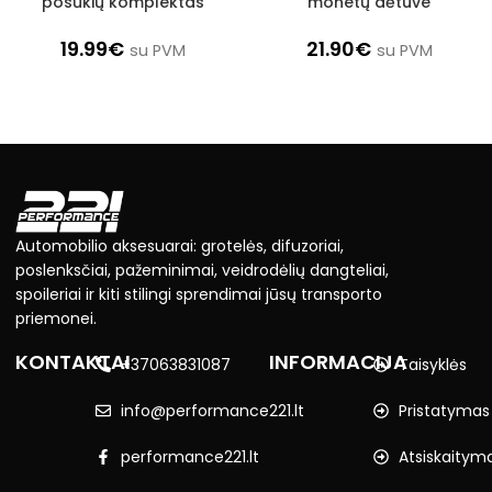
posūkių komplektas
monetų dėtuve
19.99
€
21.90
€
su PVM
su PVM
Automobilio aksesuarai: grotelės, difuzoriai,
poslenksčiai, pažeminimai, veidrodėlių dangteliai,
spoileriai ir kiti stilingi sprendimai jūsų transporto
priemonei.
KONTAKTAI
INFORMACIJA
+37063831087
Taisyklės
info@performance221.lt
Pristatymas
performance221.lt
Atsiskaitym