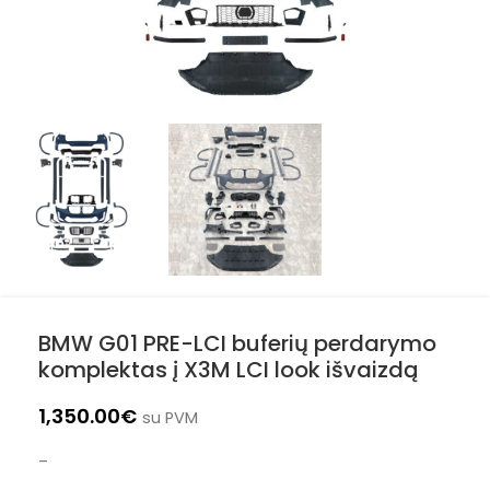
BMW G01 PRE-LCI buferių perdarymo
komplektas į X3M LCI look išvaizdą
1,350.00
€
su PVM
–