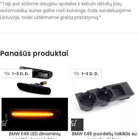
*Taip pat siūlome daugiau apdailos ir kėbulo detalių jūsų
automobiliui, kurias galite rasti kataloge. Dalis sandėliuojame
Lietuvoje, todėl užtikriname greitą pristatymą.*
Panašūs produktai
1–3 D. D.
1–3 D. D.
BMW E46 LED dinaminių
BMW E46 puodelių laikiklis su