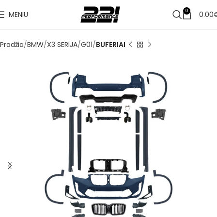
✔
Pristatymas per 1–3 d. d.
0
MENIU
0.00
Pradžia
BMW
X3 SERIJA
G01
BUFERIAI