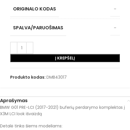
ORIGINALO KODAS
–
SPALVA/PARUOŠIMAS
–
Į KREPŠELĮ
Produkto kodas:
DMB43017
Aprašymas
BMW G01 PRE-LCI (2017-2021) buferių perdarymo komplektas į
X3M LCI look išvaizdą
Detalė tinka šiems modeliams: