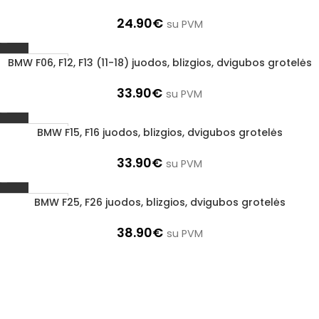
24.90
€
su PVM
BMW F06, F12, F13 (11-18) juodos, blizgios, dvigubos grotelės
1–3 d. d.
33.90
€
su PVM
BMW F15, F16 juodos, blizgios, dvigubos grotelės
1–3 d. d.
33.90
€
su PVM
BMW F25, F26 juodos, blizgios, dvigubos grotelės
1–3 d. d.
38.90
€
su PVM