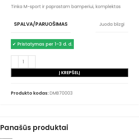
Tinka M-sport ir paprastam bamperiui, komplektas
SPALVA/PARUOŠIMAS
Juoda blizgi
✔
Pristatymas per 1–3 d. d.
Į KREPŠELĮ
Produkto kodas:
DMB70003
Panašūs produktai