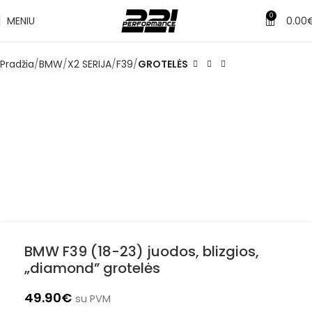
0
MENIU
0.00
Pradžia
BMW
X2 SERIJA
F39
GROTELĖS
BMW F39 (18-23) juodos, blizgios,
„diamond” grotelės
49.90
€
su PVM