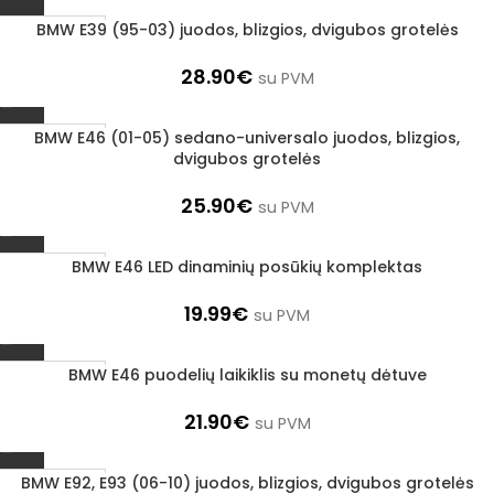
BMW E39 (95-03) juodos, blizgios, dvigubos grotelės
1–3 d. d.
28.90
€
su PVM
BMW E46 (01-05) sedano-universalo juodos, blizgios,
1–3 d. d.
dvigubos grotelės
25.90
€
su PVM
BMW E46 LED dinaminių posūkių komplektas
1–3 d. d.
19.99
€
su PVM
BMW E46 puodelių laikiklis su monetų dėtuve
1–3 d. d.
21.90
€
su PVM
BMW E92, E93 (06-10) juodos, blizgios, dvigubos grotelės
1–3 d. d.