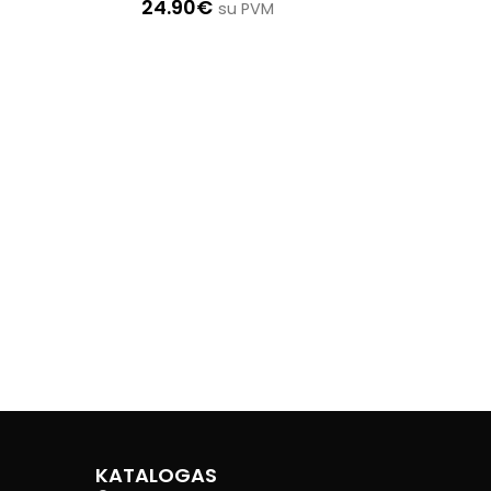
24.90
€
su PVM
KATALOGAS