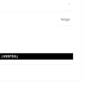
–
Beige
Į KREPŠELĮ