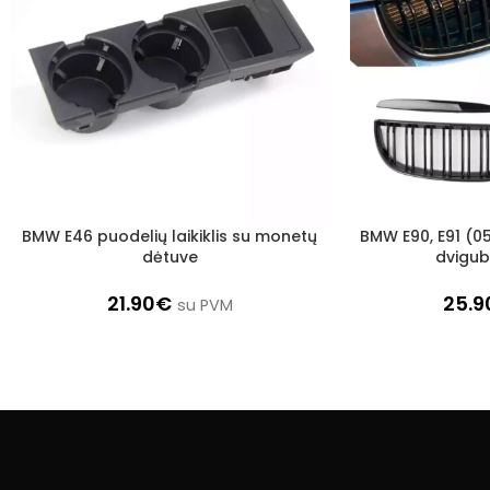
BMW E46 puodelių laikiklis su monetų
BMW E90, E91 (05
Į KREPŠELĮ
Į KREPŠELĮ
dėtuve
dvigub
21.90
€
25.9
su PVM