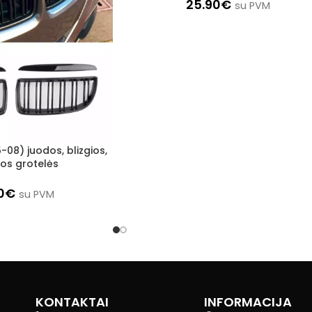
25.90
€
su PVM
-08) juodos, blizgios,
os grotelės
0
€
su PVM
KONTAKTAI
INFORMACIJA