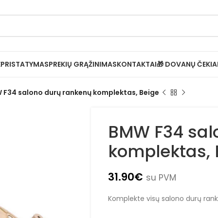
Ė
PRISTATYMAS
PREKIŲ GRĄŽINIMAS
KONTAKTAI
🎁 DOVANŲ ČEKIA
F34 salono durų rankenų komplektas, Beige
BMW F34 sal
komplektas, 
31.90
€
su PVM
Komplekte visų salono durų rank