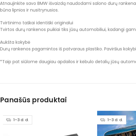
Atnaujinkite savo BMW išvaizdą naudodami salono durų rankenas. J
būna lipnios ir nusitrynusios.
Tvirtinimo taškai identiški originalui
Tvirtos durų rankenos puikiai tiks jūsų automobiliui, kadangi gamin
Aukšta kokybė
Durų rankenos pagamintos iš patvaraus plastiko. Paviršius kokybiš
*Taip pat siūlome daugiau apdailos ir kėbulo detalių jūsų automobi
Panašūs produktai
1–3 d. d.
1–3 d. d.