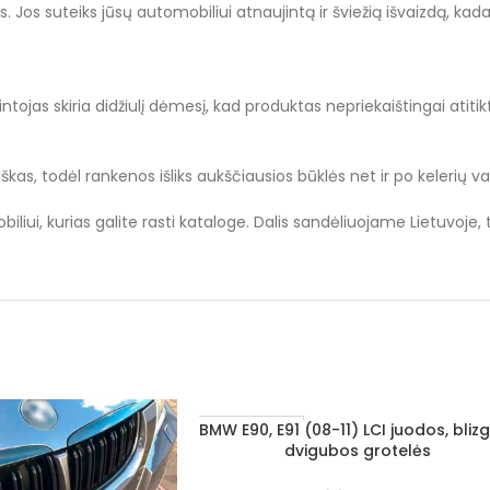
os suteiks jūsų automobiliui atnaujintą ir šviežią išvaizdą, kad
tojas skiria didžiulį dėmesį, kad produktas nepriekaištingai atitikt
kas, todėl rankenos išliks aukščiausios būklės net ir po kelerių 
liui, kurias galite rasti kataloge. Dalis sandėliuojame Lietuvoje,
BMW E90, E91 (08-11) LCI juodos, blizg
Į KREPŠELĮ
1–3 d. d.
dvigubos grotelės