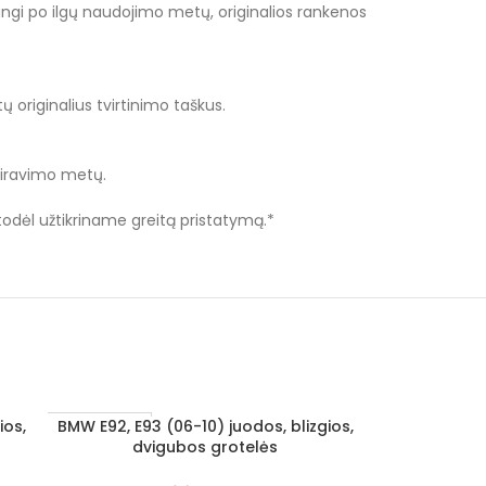
angi po ilgų naudojimo metų, originalios rankenos
ų originalius tvirtinimo taškus.
vairavimo metų.
 todėl užtikriname greitą pristatymą.*
ios,
BMW E92, E93 (06-10) juodos, blizgios,
BMW F06, F12,
Į KREPŠELĮ
Į KREPŠELĮ
1–3 d. d.
1–3 d. d.
dvigubos grotelės
dv