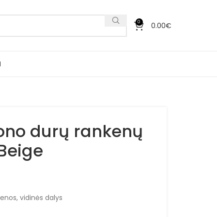
0
0.00
€
I
ono durų rankenų
Beige
enos, vidinės dalys