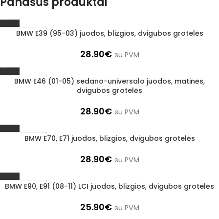
Panašūs produktai
BMW E39 (95-03) juodos, blizgios, dvigubos grotelės
1–3 d. d.
28.90
€
su PVM
BMW E46 (01-05) sedano-universalo juodos, matinės,
1–3 d. d.
dvigubos grotelės
28.90
€
su PVM
BMW E70, E71 juodos, blizgios, dvigubos grotelės
1–3 d. d.
28.90
€
su PVM
BMW E90, E91 (08-11) LCI juodos, blizgios, dvigubos grotelės
1–3 d. d.
25.90
€
su PVM