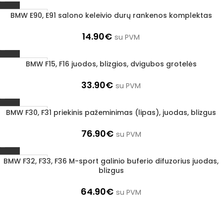
BMW E90, E91 salono keleivio durų rankenos komplektas
1–3 d. d.
14.90
€
su PVM
BMW F15, F16 juodos, blizgios, dvigubos grotelės
1–3 d. d.
33.90
€
su PVM
BMW F30, F31 priekinis pažeminimas (lipas), juodas, blizgus
1–3 d. d.
76.90
€
su PVM
BMW F32, F33, F36 M-sport galinio buferio difuzorius juodas,
1–3 d. d.
blizgus
64.90
€
su PVM