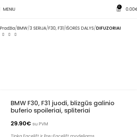
0
MENIU
0.00
Pradžia
BMW
3 SERIJA
F30, F31
IŠORĖS DALYS
DIFUZORIAI
BMW F30, F31 juodi, blizgūs galinio
buferio spoileriai, spliteriai
29.90
€
su PVM
Tinka Facelift ir Pre-Facelift modeliams