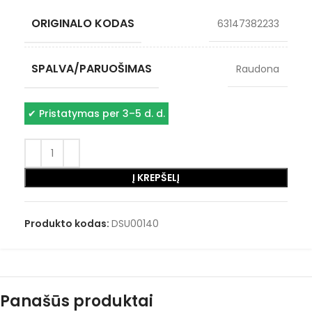
ORIGINALO KODAS
63147382233
SPALVA/PARUOŠIMAS
Raudona
✔
Pristatymas per 3–5 d. d.
Į KREPŠELĮ
Produkto kodas:
DSU00140
Panašūs produktai