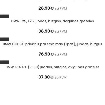
28.90
€
su PVM
BMW F25, F26 juodos, blizgios, dvigubos grotelės
1–3 d. d.
38.90
€
su PVM
BMW F30, F31 priekinis pažeminimas (lipas), juodas, blizgus
1–3 d. d.
76.90
€
su PVM
BMW F34 GT (13-19) juodos, blizgios, dvigubos grotelės
1–3 d. d.
37.90
€
su PVM