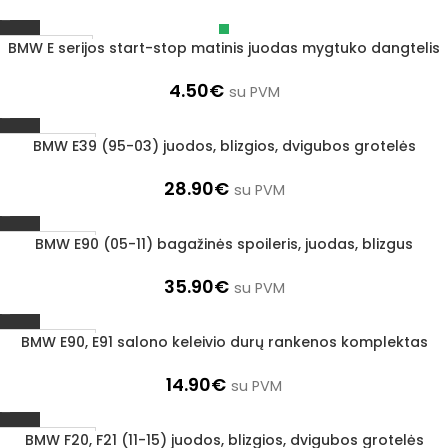
BMW E serijos start-stop matinis juodas mygtuko dangtelis
Išparduota
4.50
€
su PVM
BMW E39 (95-03) juodos, blizgios, dvigubos grotelės
1–3 d. d.
28.90
€
su PVM
BMW E90 (05-11) bagažinės spoileris, juodas, blizgus
1–3 d. d.
35.90
€
su PVM
BMW E90, E91 salono keleivio durų rankenos komplektas
1–3 d. d.
14.90
€
su PVM
BMW F20, F21 (11-15) juodos, blizgios, dvigubos grotelės
1–3 d. d.