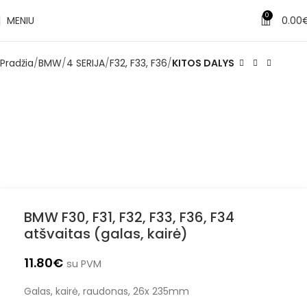
0
MENIU
0.00
Pradžia
BMW
4 SERIJA
F32, F33, F36
KITOS DALYS
BMW F30, F31, F32, F33, F36, F34
atšvaitas (galas, kairė)
11.80
€
su PVM
Galas, kairė, raudonas, 26x 235mm