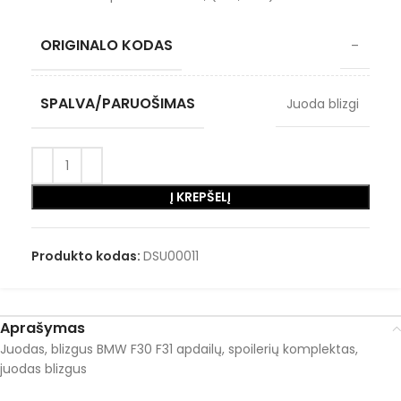
ORIGINALO KODAS
–
SPALVA/PARUOŠIMAS
Juoda blizgi
Į KREPŠELĮ
Produkto kodas:
DSU00011
Aprašymas
Juodas, blizgus BMW F30 F31 apdailų, spoilerių komplektas,
juodas blizgus