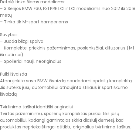
Detalė tinka šiems modeliams:
– 3 Serijos BMW F30, F31 PRE LCI ir LCI modeliams nuo 2012 iki 2018
metų
– Tinka tik M-sport bamperiams
Savybės:
– Juoda blizgi spalva
– Komplekte: priekinis pažeminimas, poslenksčiai, difuzorius (1×1
išmetimai)
– Spoileriai nauji, neoriginalūs
Puiki išvaizda
Atnaujinkite savo BMW išvaizdą naudodami apdailų komplektą.
Jis suteiks jūsų automobiliui atnaujinto stiliaus ir sportiškumo
išvaizdą.
Tvirtinimo taškai identiški originalui
Tvirtas pažeminimų, spoilerių komplektas puikiai tiks jūsų
automobiliui, kadangi gamintojas skiria didžiulį dėmesį, kad
produktas nepriekaištingai atitiktų originalius tvirtinimo taškus.