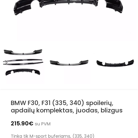
BMW F30, F31 (335, 340) spoilerių,
apdailų komplektas, juodas, blizgus
215.90
€
su PVM
Tinka tik M-sport buferiams, (335, 340)