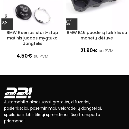
BMW E serijos start-stop
BMW E46 puodelių laikiklis su
matinis juodas mygtuko
monetų dėtuve
dangtelis
21.90
€
su PVM
4.50
€
su PVM
Automobilio aksesuarai: grotelės, difuzoriai,
poslenksčiai, pažeminimai, veidrodėlių dangteliai,
spoileriai ir kiti stilingi sprendimai jūsų transporto
priemonei.