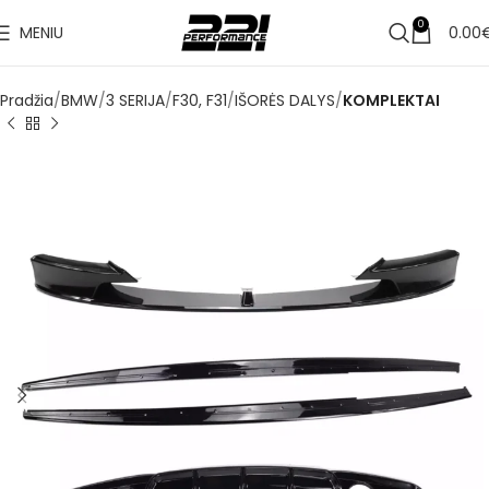
✔
0
MENIU
0.00
Pristatymas per 3–5 d. d.
Pradžia
BMW
3 SERIJA
F30, F31
IŠORĖS DALYS
KOMPLEKTAI