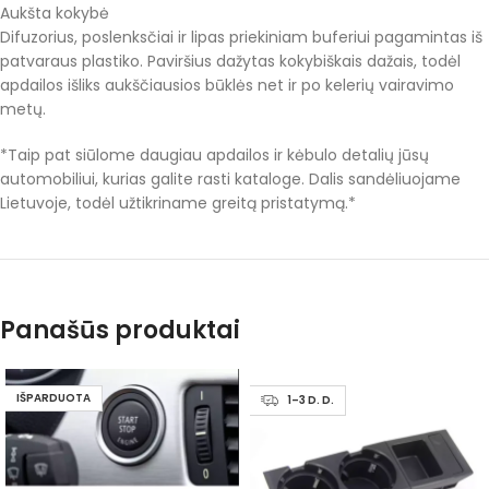
Aukšta kokybė
Difuzorius, poslenksčiai ir lipas priekiniam buferiui pagamintas iš
patvaraus plastiko. Paviršius dažytas kokybiškais dažais, todėl
apdailos išliks aukščiausios būklės net ir po kelerių vairavimo
metų.
*Taip pat siūlome daugiau apdailos ir kėbulo detalių jūsų
automobiliui, kurias galite rasti kataloge. Dalis sandėliuojame
Lietuvoje, todėl užtikriname greitą pristatymą.*
Panašūs produktai
IŠPARDUOTA
1–3 D. D.