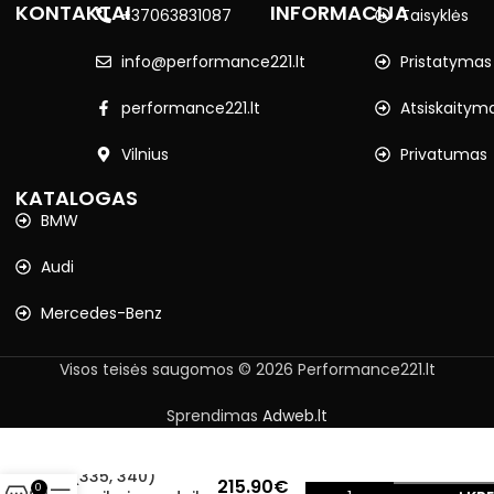
KONTAKTAI
INFORMACIJA
+37063831087
Taisyklės
info@performance221.lt
Pristatymas
performance221.lt
Atsiskaitym
Vilnius
Privatumas
KATALOGAS
BMW
Audi
Mercedes-Benz
Visos teisės saugomos © 2026 Performance221.lt
Sprendimas
Adweb.lt
BMW F30, F31
(335, 340)
215.90
€
0