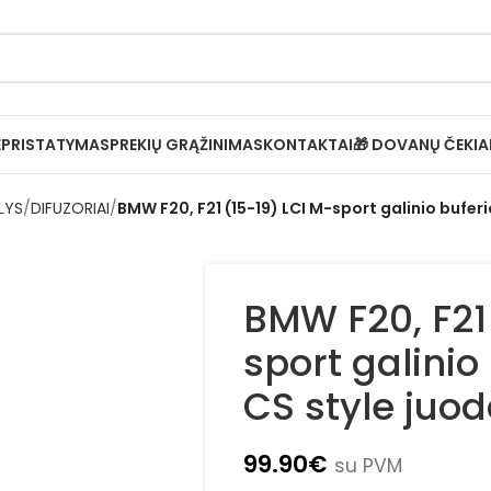
Ė
PRISTATYMAS
PREKIŲ GRĄŽINIMAS
KONTAKTAI
🎁 DOVANŲ ČEKIA
LYS
DIFUZORIAI
BMW F20, F21 (15-19) LCI M-sport galinio buferio
BMW F20, F21
sport galinio
CS style juod
99.90
€
su PVM