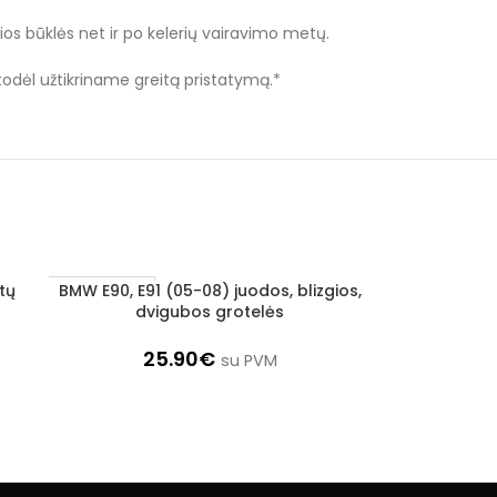
sios būklės net ir po kelerių vairavimo metų.
 todėl užtikriname greitą pristatymą.*
tų
BMW E90, E91 (05-08) juodos, blizgios,
BMW E90, 
Į KREPŠELĮ
Į KREPŠELĮ
1–3 d. d.
1–3 d. d.
dvigubos grotelės
ran
25.90
€
su PVM