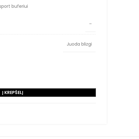
sport buferiui
–
Juoda blizgi
Į KREPŠELĮ