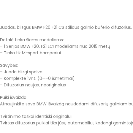
Juodas, blizgus BMW F20 F21 CS stiliaus galinio buferio difuzorius.
Detalė tinka šiems modeliams:
– 1 Serijos BMW F20, F21 LCI modeliams nuo 2015 metų
– Tinka tik M-sport bamperiui
Savybės:
– Juoda blizgi spalva
– Komplekte 1vnt. (0—-0 išmetimai)
– Difuzorius naujas, neoriginalus
Puiki išvaizda
Atnaujinkite savo BMW išvaizdą naudodami difuzorių galiniam buferi
Tvirtinimo taškai identiški originalui
Tvirtas difuzorius puikiai tiks jūsų automobiliui, kadangi gamintoja