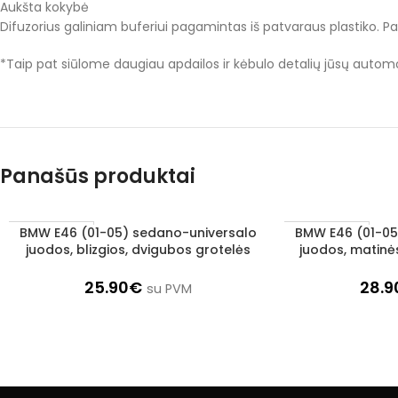
Aukšta kokybė
Difuzorius galiniam buferiui pagamintas iš patvaraus plastiko. Pav
*Taip pat siūlome daugiau apdailos ir kėbulo detalių jūsų automobi
Panašūs produktai
BMW E46 (01-05) sedano-universalo
BMW E46 (01-05
Į KREPŠELĮ
Į KREPŠELĮ
1–3 d. d.
1–3 d. d.
juodos, blizgios, dvigubos grotelės
juodos, matinė
25.90
€
28.9
su PVM