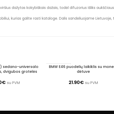
iršius dažytas kokybiškais dažais, todėl difuzorius išliks aukščiau
liui, kurias galite rasti kataloge. Dalis sandėliuojame Lietuvoje,
) sedano-universalo
BMW E46 puodelių laikiklis su mone
Į KREPŠELĮ
1–3 d. d.
s, dvigubos grotelės
dėtuve
0
€
21.90
€
su PVM
su PVM