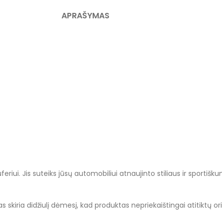
APRAŠYMAS
ui. Jis suteiks jūsų automobiliui atnaujinto stiliaus ir sportišku
s skiria didžiulį dėmesį, kad produktas nepriekaištingai atitiktų ori