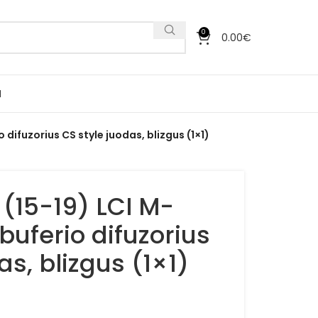
0
0.00
€
I
 difuzorius CS style juodas, blizgus (1×1)
 (15-19) LCI M-
 buferio difuzorius
as, blizgus (1×1)