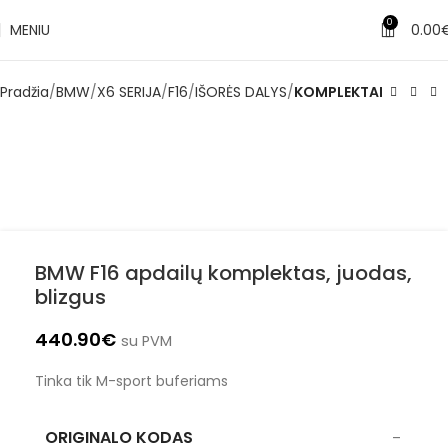
0
MENIU
0.00
Pradžia
BMW
X6 SERIJA
F16
IŠORĖS DALYS
KOMPLEKTAI
BMW F16 apdailų komplektas, juodas,
blizgus
440.90
€
su PVM
Tinka tik M-sport buferiams
ORIGINALO KODAS
–