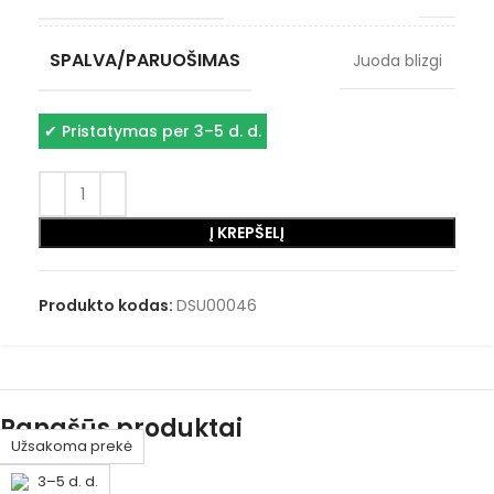
SPALVA/PARUOŠIMAS
Juoda blizgi
✔
Pristatymas per 3–5 d. d.
Į KREPŠELĮ
Produkto kodas:
DSU00046
Panašūs produktai
Išparduota
Užsakoma prekė
Užsakoma prekė
1–3 d. d.
1–3 d. d.
1–3 d. d.
1–3 d. d.
1–3 d. d.
3–5 d. d.
3–5 d. d.