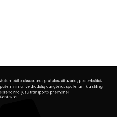
Automobilio aksesuarai: grotelės, difuzoriai, poslenksčiai,
pažeminimai, veidrodėlių dangteliai, spoileriai ir kiti stilingi
sprendimai jūsų transporto priemonei.
Kontaktai