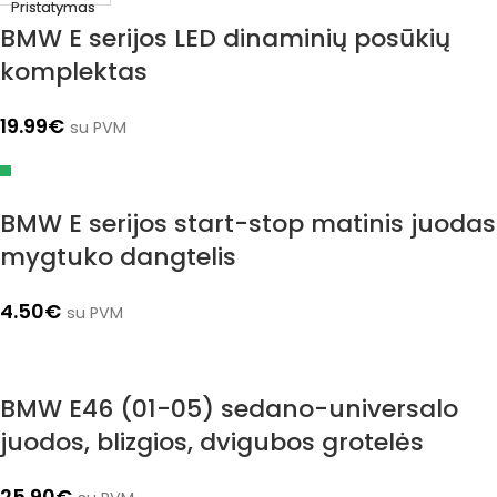
BMW E serijos LED dinaminių posūkių
komplektas
19.99
€
su PVM
BMW E serijos start-stop matinis juodas
mygtuko dangtelis
4.50
€
su PVM
BMW E46 (01-05) sedano-universalo
juodos, blizgios, dvigubos grotelės
25.90
€