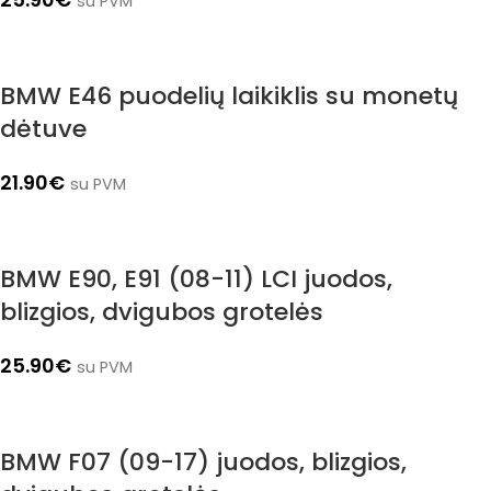
su PVM
BMW E46 puodelių laikiklis su monetų
dėtuve
21.90
€
su PVM
BMW E90, E91 (08-11) LCI juodos,
blizgios, dvigubos grotelės
25.90
€
su PVM
BMW F07 (09-17) juodos, blizgios,