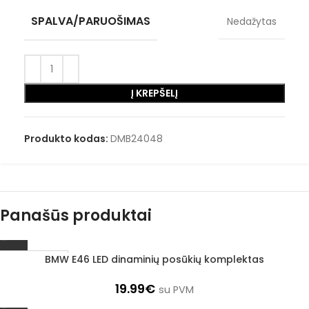
SPALVA/PARUOŠIMAS
Nedažytas
Į KREPŠELĮ
Produkto kodas:
DMB24048
Panašūs produktai
BMW E46 LED dinaminių posūkių komplektas
1–3 D. D.
19.99
€
su PVM