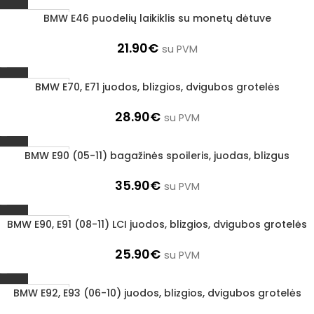
BMW E46 puodelių laikiklis su monetų dėtuve
1–3 D. D.
21.90
€
su PVM
BMW E70, E71 juodos, blizgios, dvigubos grotelės
1–3 D. D.
28.90
€
su PVM
BMW E90 (05-11) bagažinės spoileris, juodas, blizgus
1–3 D. D.
35.90
€
su PVM
BMW E90, E91 (08-11) LCI juodos, blizgios, dvigubos grotelės
1–3 D. D.
25.90
€
su PVM
BMW E92, E93 (06-10) juodos, blizgios, dvigubos grotelės
1–3 D. D.