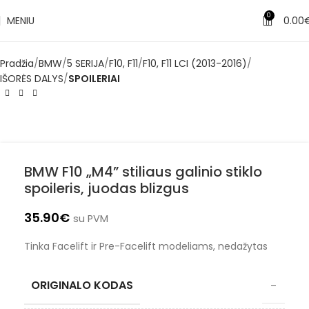
✔
Pristatymas per 1–3 d. d.
0
MENIU
0.00
Pradžia
BMW
5 SERIJA
F10, F11
F10, F11 LCI (2013-2016)
IŠORĖS DALYS
SPOILERIAI
BMW F10 „M4” stiliaus galinio stiklo
spoileris, juodas blizgus
35.90
€
su PVM
Tinka Facelift ir Pre-Facelift modeliams, nedažytas
ORIGINALO KODAS
–