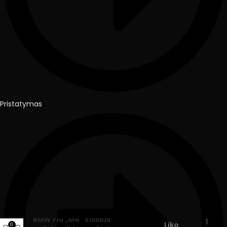
Pristatymas
BMW F10 „M4” stiliaus
35.90
€
Liko
0