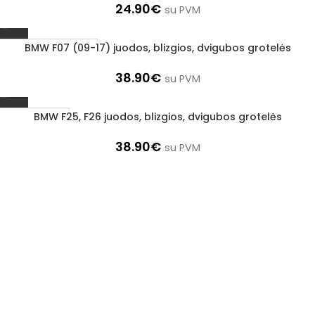
24.90
€
su PVM
BMW F07 (09-17) juodos, blizgios, dvigubos grotelės
UŽSAKOMA PREKĖ
3–5 D. D.
38.90
€
su PVM
BMW F25, F26 juodos, blizgios, dvigubos grotelės
1–3 D. D.
38.90
€
su PVM