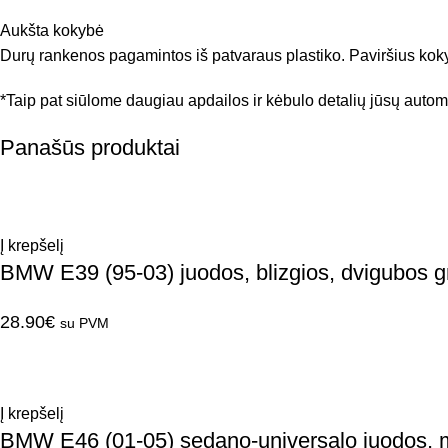
Aukšta kokybė
Durų rankenos pagamintos iš patvaraus plastiko. Paviršius kokyb
*Taip pat siūlome daugiau apdailos ir kėbulo detalių jūsų automob
Panašūs produktai
Į krepšelį
BMW E39 (95-03) juodos, blizgios, dvigubos g
28.90
€
su PVM
Į krepšelį
BMW E46 (01-05) sedano-universalo juodos, m