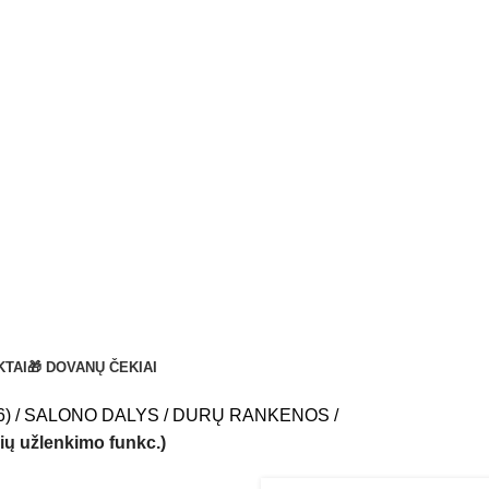
KTAI
🎁 DOVANŲ ČEKIAI
6)
SALONO DALYS
DURŲ RANKENOS
ių užlenkimo funkc.)