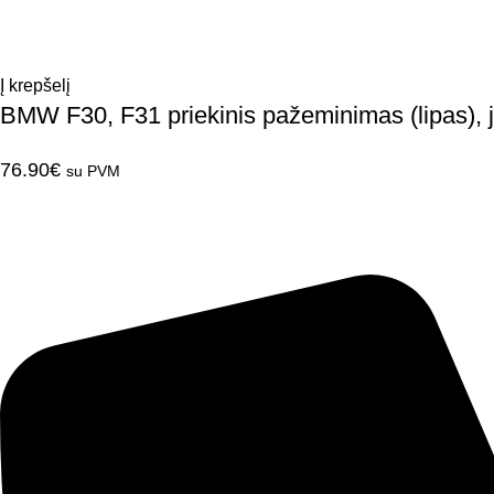
Į krepšelį
BMW F30, F31 priekinis pažeminimas (lipas), j
76.90
€
su PVM
Automobilio aksesuarai: grotelės, difuzoriai, poslenksčiai, pažemi
Kontaktai