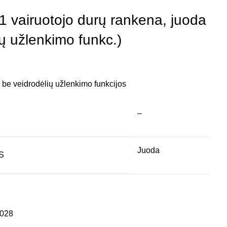
 vairuotojo durų rankena, juoda
ių užlenkimo funkc.)
 be veidrodėlių užlenkimo funkcijos
–
Juoda
S
028