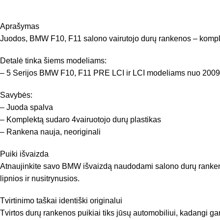
Aprašymas
Juodos, BMW F10, F11 salono vairutojo durų rankenos – komp
Detalė tinka šiems modeliams:
– 5 Serijos BMW F10, F11 PRE LCI ir LCI modeliams nuo 2009
Savybės:
– Juoda spalva
– Komplektą sudaro 4vairuotojo durų plastikas
– Rankena nauja, neoriginali
Puiki išvaizda
Atnaujinkite savo BMW išvaizdą naudodami salono durų rankenas.
lipnios ir nusitrynusios.
Tvirtinimo taškai identiški originalui
Tvirtos durų rankenos puikiai tiks jūsų automobiliui, kadangi gami