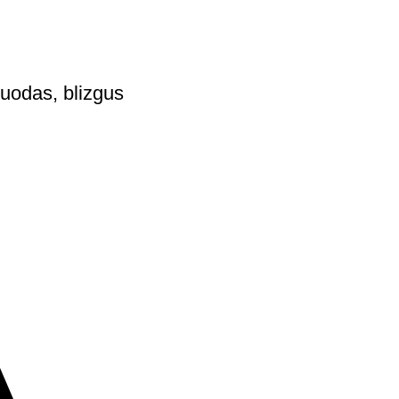
uodas, blizgus
nimai, veidrodėlių dangteliai, spoileriai ir kiti stilingi sprendi