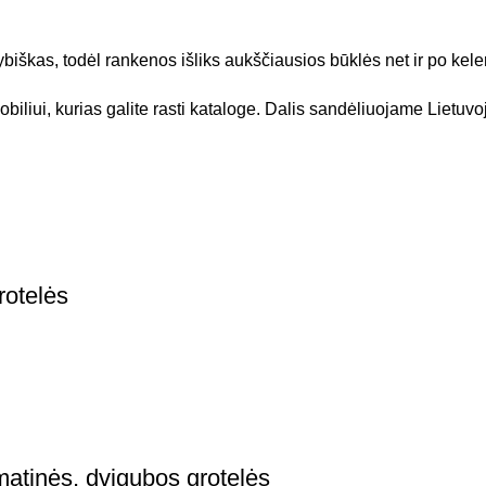
iškas, todėl rankenos išliks aukščiausios būklės net ir po kele
iliui, kurias galite rasti kataloge. Dalis sandėliuojame Lietuvoj
rotelės
atinės, dvigubos grotelės