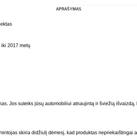
APRAŠYMAS
lektas
 iki 2017 metų
 Jos suteiks jūsų automobiliui atnaujintą ir šviežią išvaizdą,
ntojas skiria didžiulį dėmesį, kad produktas nepriekaištingai atit