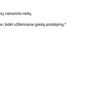
rių vairavimo metų.
e, todėl užtikriname greitą pristatymą.*