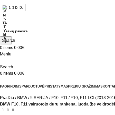
1–3 D. D.
1–3 D. D.
1–3 D. D.
1–3 D. D.
1–3 D. D.
1–3 D. D.
1–3 D. D.
1–3 D. D.
ADD ANYTHING HERE OR JUST REMOVE IT…
Search
0
items
0.00
€
Meniu
Search
0
items
0.00
€
Kategorijos
PAGRINDINIS
PARDUOTUVĖ
PRISTATYMAS
PREKIŲ GRĄŽINIMAS
KONTA
Pradžia
BMW
5 SERIJA
F10, F11
F10, F11 LCI (2013-201
BMW F10, F11 vairuotojo durų rankena, juoda (be veidrodėl