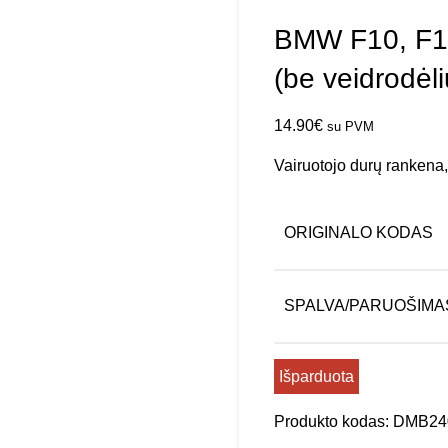
BMW F10, F11
(be veidrodėl
14.90
€
su PVM
Vairuotojo durų rankena,
ORIGINALO KODAS
SPALVA/PARUOŠIMA
Išparduota
Produkto kodas:
DMB24