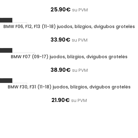
25.90
€
su PVM
BMW F06, F12, F13 (11-18) juodos, blizgios, dvigubos grotelės
1–3 D. D.
33.90
€
su PVM
BMW F07 (09-17) juodos, blizgios, dvigubos grotelės
UŽSAKOMA PREKĖ
3–5 D. D.
38.90
€
su PVM
BMW F30, F31 (11-18) juodos, blizgios, dvigubos grotelės
1–3 D. D.
21.90
€
su PVM