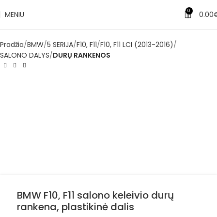
0
MENIU
0.00
Pradžia
BMW
5 SERIJA
F10, F11
F10, F11 LCI (2013-2016)
SALONO DALYS
DURŲ RANKENOS
BMW F10, F11 salono keleivio durų
rankena, plastikinė dalis