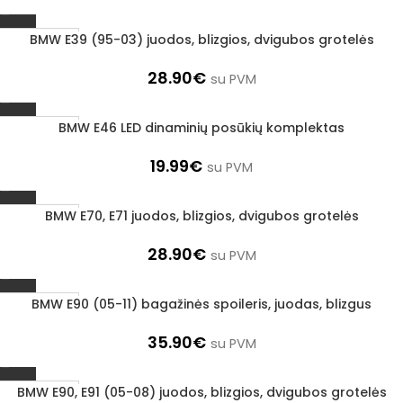
BMW E39 (95-03) juodos, blizgios, dvigubos grotelės
1–3 D. D.
28.90
€
su PVM
BMW E46 LED dinaminių posūkių komplektas
1–3 D. D.
19.99
€
su PVM
BMW E70, E71 juodos, blizgios, dvigubos grotelės
1–3 D. D.
28.90
€
su PVM
BMW E90 (05-11) bagažinės spoileris, juodas, blizgus
1–3 D. D.
35.90
€
su PVM
BMW E90, E91 (05-08) juodos, blizgios, dvigubos grotelės
1–3 D. D.