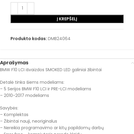
Į KREPŠELĮ
Produkto kodas:
DMB24064
Aprašymas
BMW F10 LCI išvaizdos SMOKED LED galiniai žibintai
Detalė tinka šiems modeliams:
– 5 Serijos BMW F10 LCI ir PRE-LCI modeliams
– 2010-2017 modeliams
Savybės:
– Komplektas
– Žibintai nauji, neoriginalus
– Nereikia programavimo ar kitų papildomų darbų