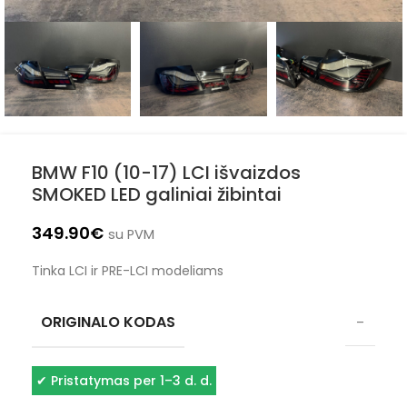
BMW F10 (10-17) LCI išvaizdos
SMOKED LED galiniai žibintai
349.90
€
su PVM
Tinka LCI ir PRE-LCI modeliams
ORIGINALO KODAS
–
✔
Pristatymas per 1–3 d. d.