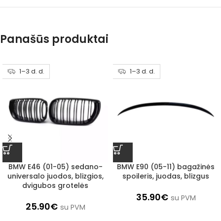
Panašūs produktai
1–3 d. d.
1–3 d. d.
BMW E46 (01-05) sedano-
BMW E90 (05-11) bagažinės
universalo juodos, blizgios,
spoileris, juodas, blizgus
dvigubos grotelės
35.90
€
su PVM
25.90
€
su PVM