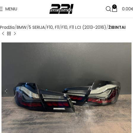
0
MENIU
0.00
Pradžia
BMW
5 SERIJA
F10, F11
F10, F11 LCI (2013-2016)
ŽIBINTAI