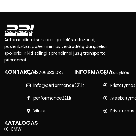
Automobilio aksesuarai: grotelės, difuzoriai,
poslenksčiai, pažeminimai, veidrodėlių dangteliai,
spoileriai ir kiti stilingi sprendimai jūsų transporto
priemonei.
KONTAKTAI
INFORMACIJA
+37063831087
Taisyklės
info@performance221.lt
Pristatymas
performance221.lt
Atsiskaitym
Vilnius
Privatumas
KATALOGAS
BMW