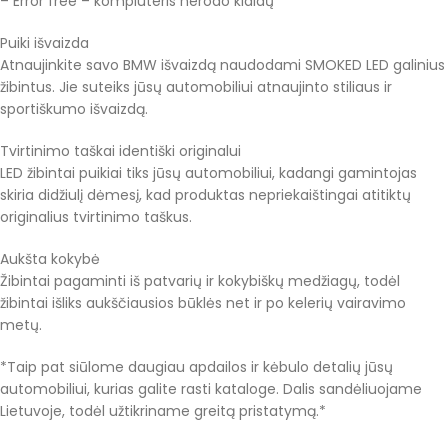
– Error free – kompiuteris nerodo klaidų
Puiki išvaizda
Atnaujinkite savo BMW išvaizdą naudodami SMOKED LED galinius
žibintus. Jie suteiks jūsų automobiliui atnaujinto stiliaus ir
sportiškumo išvaizdą.
Tvirtinimo taškai identiški originalui
LED žibintai puikiai tiks jūsų automobiliui, kadangi gamintojas
skiria didžiulį dėmesį, kad produktas nepriekaištingai atitiktų
originalius tvirtinimo taškus.
Aukšta kokybė
Žibintai pagaminti iš patvarių ir kokybiškų medžiagų, todėl
žibintai išliks aukščiausios būklės net ir po kelerių vairavimo
metų.
*Taip pat siūlome daugiau apdailos ir kėbulo detalių jūsų
automobiliui, kurias galite rasti kataloge. Dalis sandėliuojame
Lietuvoje, todėl užtikriname greitą pristatymą.*