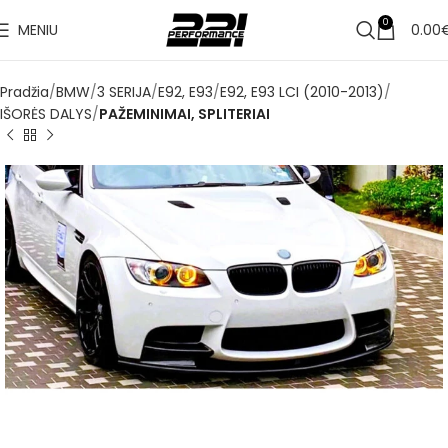
✔
0
MENIU
0.00
Pristatymas per 1–3 d. d.
Pradžia
BMW
3 SERIJA
E92, E93
E92, E93 LCI (2010-2013)
IŠORĖS DALYS
PAŽEMINIMAI, SPLITERIAI