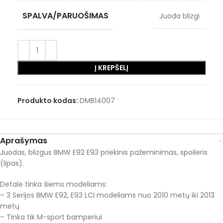
SPALVA/PARUOŠIMAS
Juoda blizgi
Į KREPŠELĮ
Produkto kodas:
DMB14007
Aprašymas
Juodas, blizgus BMW E92 E93 priekinis pažeminimas, spoileris
(lipas).
Detalė tinka šiems modeliams:
– 3 Serijos BMW E92, E93 LCI modeliams nuo 2010 metų iki 2013
metų
– Tinka tik M-sport bamperiui