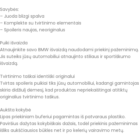
Savybės:
– Juoda blizgi spalva
– Komplekte su tvirtinimo elementais
– Spoileris naujas, neoriginalus
Puiki išvaizda
Atnaujinkite savo BMW išvaizdą naudodami priekinį pažeminimą.
Jis suteiks jūsų automobiliui atnaujinto stiliaus ir sportiškumo
išvaizdą.
Tvirtinimo taškai identiški originalui
Tvirtas spoileris puikiai tiks jūsų automobiliui, kadangi gamintojas
skiria didžiulį dėmesį, kad produktas nepriekaištingai atitiktų
originalius tvirtinimo taškus.
Aukšta kokybė
Lipas priekiniam buferiui pagamintas iš patvaraus plastiko.
Paviršius dažytas kokybiškais dažais, todėl priekinis pažeminimas
išliks aukščiausios būklės net ir po kelerių vairavimo metų.