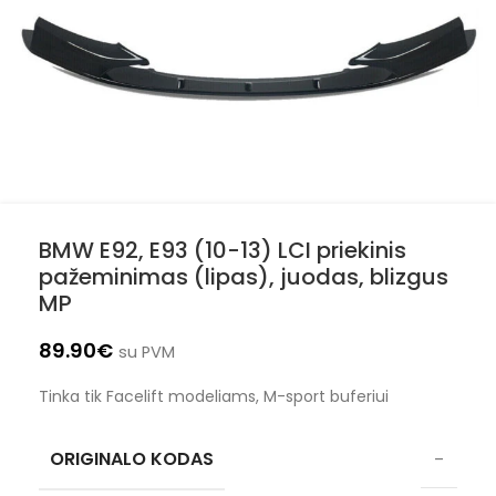
BMW E92, E93 (10-13) LCI priekinis
pažeminimas (lipas), juodas, blizgus
MP
89.90
€
su PVM
Tinka tik Facelift modeliams, M-sport buferiui
ORIGINALO KODAS
–