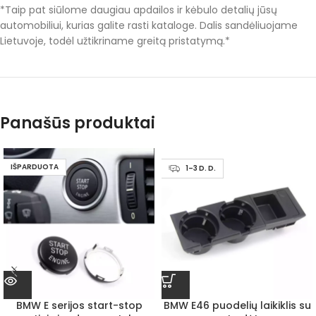
*Taip pat siūlome daugiau apdailos ir kėbulo detalių jūsų
automobiliui, kurias galite rasti kataloge. Dalis sandėliuojame
Lietuvoje, todėl užtikriname greitą pristatymą.*
Panašūs produktai
IŠPARDUOTA
1–3 D. D.
BMW E serijos start-stop
BMW E46 puodelių laikiklis su