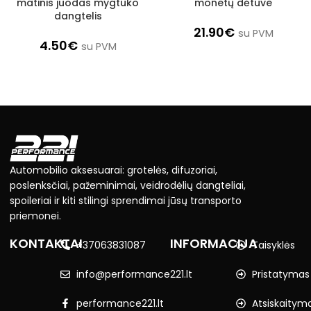
matinis juodas mygtuko
monetų dėtuve
dangtelis
21.90
€
su PVM
4.50
€
su PVM
Automobilio aksesuarai: grotelės, difuzoriai,
poslenksčiai, pažeminimai, veidrodėlių dangteliai,
spoileriai ir kiti stilingi sprendimai jūsų transporto
priemonei.
KONTAKTAI
INFORMACIJA
+37063831087
Taisyklės
info@performance221.lt
Pristatymas
performance221.lt
Atsiskaitym