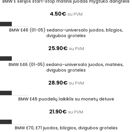
BMW E serijos start-stop matinis juodas mygtuko dangtelis
Išparduota
4.50
€
su PVM
BMW E46 (01-05) sedano-universalo juodos, blizgios,
1–3 d. d.
dvigubos grotelės
25.90
€
su PVM
BMW E46 (01-05) sedano-universalo juodos, matinės,
1–3 d. d.
dvigubos grotelės
28.90
€
su PVM
BMW E46 puodelių laikiklis su monetų dėtuve
1–3 d. d.
21.90
€
su PVM
BMW E70, E71 juodos, blizgios, dvigubos grotelės
1–3 d. d.