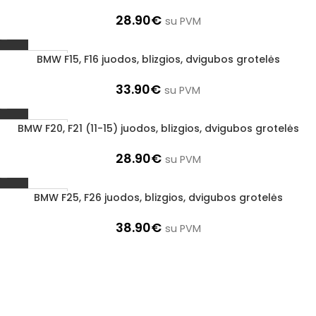
28.90
€
su PVM
BMW F15, F16 juodos, blizgios, dvigubos grotelės
1–3 d. d.
33.90
€
su PVM
BMW F20, F21 (11-15) juodos, blizgios, dvigubos grotelės
1–3 d. d.
28.90
€
su PVM
BMW F25, F26 juodos, blizgios, dvigubos grotelės
1–3 d. d.
38.90
€
su PVM