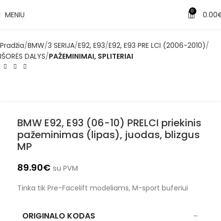
0
MENIU
0.00
Pradžia
BMW
3 SERIJA
E92, E93
E92, E93 PRE LCI (2006-2010)
IŠORĖS DALYS
PAŽEMINIMAI, SPLITERIAI
BMW E92, E93 (06-10) PRELCI priekinis
pažeminimas (lipas), juodas, blizgus
MP
89.90
€
su PVM
Tinka tik Pre-Facelift modeliams, M-sport buferiui
ORIGINALO KODAS
–