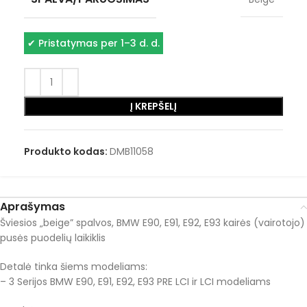
✔
Pristatymas per 1–3 d. d.
Į KREPŠELĮ
Produkto kodas:
DMB11058
Aprašymas
Šviesios „beige” spalvos, BMW E90, E91, E92, E93 kairės (vairotojo)
pusės puodelių laikiklis
Detalė tinka šiems modeliams:
– 3 Serijos BMW E90, E91, E92, E93 PRE LCI ir LCI modeliams