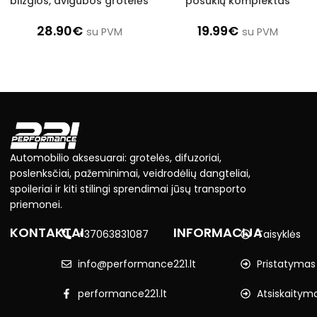
blizgios, dvigubos grotelės
posūkių komplektas
28.90
€
19.99
€
su PVM
su PVM
Automobilio aksesuarai: grotelės, difuzoriai,
poslenksčiai, pažeminimai, veidrodėlių dangteliai,
spoileriai ir kiti stilingi sprendimai jūsų transporto
priemonei.
KONTAKTAI
INFORMACIJA
+37063831087
Taisyklės
info@performance221.lt
Pristatymas
performance221.lt
Atsiskaitym