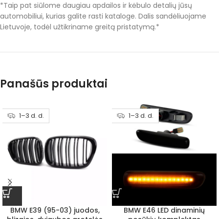
*Taip pat siūlome daugiau apdailos ir kėbulo detalių jūsų
automobiliui, kurias galite rasti kataloge. Dalis sandėliuojame
Lietuvoje, todėl užtikriname greitą pristatymą.*
Panašūs produktai
1–3 d. d.
1–3 d. d.
BMW E39 (95-03) juodos,
BMW E46 LED dinaminių