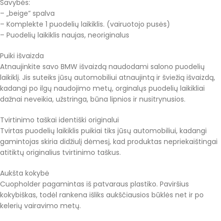
Savybės:
– „beige” spalva
– Komplekte 1 puodelių laikiklis. (vairuotojo pusės)
– Puodelių laikiklis naujas, neoriginalus
Puiki išvaizda
Atnaujinkite savo BMW išvaizdą naudodami salono puodelių
laikiklį. Jis suteiks jūsų automobiliui atnaujintą ir šviežią išvaizdą,
kadangi po ilgų naudojimo metų, orginalųs puodelių laikikliai
dažnai neveikia, užstringa, būna lipnios ir nusitrynusios.
Tvirtinimo taškai identiški originalui
Tvirtas puodelių laikiklis puikiai tiks jūsų automobiliui, kadangi
gamintojas skiria didžiulį dėmesį, kad produktas nepriekaištingai
atitiktų originalius tvirtinimo taškus.
Aukšta kokybė
Cuopholder pagamintas iš patvaraus plastiko. Paviršius
kokybiškas, todėl rankena išliks aukščiausios būklės net ir po
kelerių vairavimo metų.