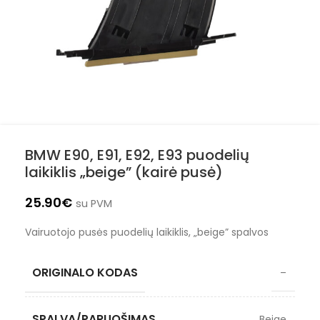
BMW E90, E91, E92, E93 puodelių
laikiklis „beige” (kairė pusė)
25.90
€
su PVM
Vairuotojo pusės puodelių laikiklis, „beige” spalvos
ORIGINALO KODAS
–
SPALVA/PARUOŠIMAS
Beige