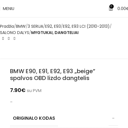
✔
Pristatymas per 1–3 d. d.
0
MENIU
0.00
Pradžia
BMW
3 SERIJA
E92, E93
E92, E93 LCI (2010-2013)
SALONO DALYS
MYGTUKAI, DANGTELIAI
BMW E90, E91, E92, E93 „beige”
spalvos OBD lizdo dangtelis
7.90
€
su PVM
–
ORIGINALO KODAS
–