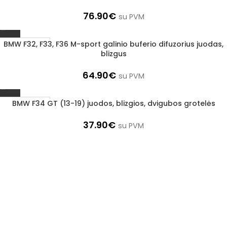
76.90
€
su PVM
BMW F32, F33, F36 M-sport galinio buferio difuzorius juodas,
1–3 D. D.
blizgus
64.90
€
su PVM
BMW F34 GT (13-19) juodos, blizgios, dvigubos grotelės
1–3 D. D.
37.90
€
su PVM