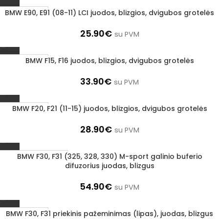
BMW E90, E91 (08-11) LCI juodos, blizgios, dvigubos grotelės
1–3 D. D.
25.90
€
su PVM
BMW F15, F16 juodos, blizgios, dvigubos grotelės
1–3 D. D.
33.90
€
su PVM
BMW F20, F21 (11-15) juodos, blizgios, dvigubos grotelės
1–3 D. D.
28.90
€
su PVM
BMW F30, F31 (325, 328, 330) M-sport galinio buferio
UŽSAKOMA PREKĖ
difuzorius juodas, blizgus
3–5 D. D.
54.90
€
su PVM
BMW F30, F31 priekinis pažeminimas (lipas), juodas, blizgus
1–3 D. D.