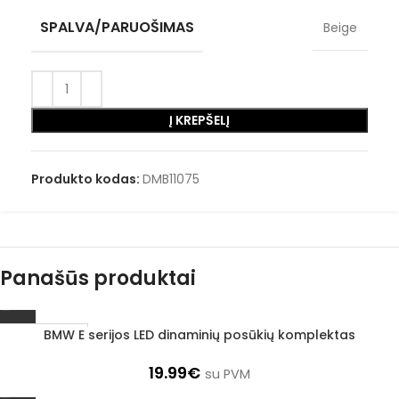
SPALVA/PARUOŠIMAS
Beige
Į KREPŠELĮ
Produkto kodas:
DMB11075
Panašūs produktai
BMW E serijos LED dinaminių posūkių komplektas
1–3 D. D.
19.99
€
su PVM