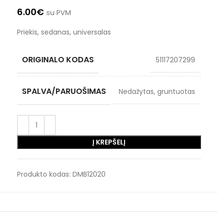
6.00
€
su PVM
Priekis, sedanas, universalas
ORIGINALO KODAS
51117207299
SPALVA/PARUOŠIMAS
Nedažytas, gruntuotas
Į KREPŠELĮ
Produkto kodas:
DMB12020