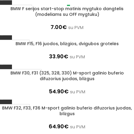
BMW F serijos start-stop matinis mygtuko dangtelis
IŠPARDUOTA
(modeliams su OFF mygtuku)
7.00
€
su PVM
BMW F15, F16 juodos, blizgios, dvigubos grotelės
1–3 D. D.
33.90
€
su PVM
BMW F30, F31 (325, 328, 330) M-sport galinio buferio
UŽSAKOMA PREKĖ
difuzorius juodas, blizgus
3–5 D. D.
54.90
€
su PVM
BMW F32, F33, F36 M-sport galinio buferio difuzorius juodas,
1–3 D. D.
blizgus
64.90
€
su PVM