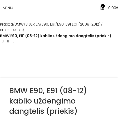
✔
Pristatymas per 3–5 d. d.
0
MENIU
0.00
Pradžia
BMW
3 SERIJA
E90, E91
E90, E91 LCI (2008-2012)
KITOS DALYS
BMW E90, E91 (08-12) kablio uždengimo dangtelis (priekis)
BMW E90, E91 (08-12)
kablio uždengimo
dangtelis (priekis)