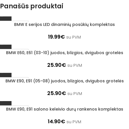
Panašūs produktai
BMW E serijos LED dinaminių posūkių komplektas
1–3 D. D.
19.99
€
su PVM
BMW E60, E61 (03-10) juodos, blizgios, dvigubos grotelės
1–3 D. D.
25.90
€
su PVM
BMW E90, E91 (05-08) juodos, blizgios, dvigubos grotelės
1–3 D. D.
25.90
€
su PVM
BMW E90, E91 salono keleivio durų rankenos komplektas
1–3 D. D.
14.90
€
su PVM