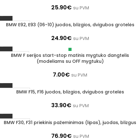
25.90
€
su PVM
BMW E92, E93 (06-10) juodos, blizgios, dvigubos grotelės
1–3 d. d.
24.90
€
su PVM
BMW F serijos start-stop matinis mygtuko dangtelis
Išparduota
(modeliams su OFF mygtuku)
7.00
€
su PVM
BMW F15, F16 juodos, blizgios, dvigubos grotelės
1–3 d. d.
33.90
€
su PVM
BMW F30, F31 priekinis pažeminimas (lipas), juodas, blizgus
1–3 d. d.
76.90
€
su PVM