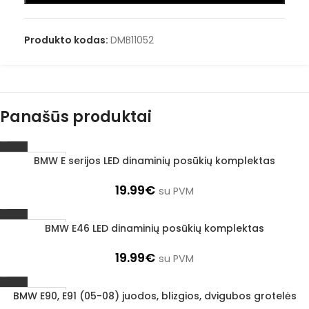
Produkto kodas:
DMB11052
Panašūs produktai
BMW E serijos LED dinaminių posūkių komplektas
1–3 d. d.
19.99
€
su PVM
BMW E46 LED dinaminių posūkių komplektas
1–3 d. d.
19.99
€
su PVM
BMW E90, E91 (05-08) juodos, blizgios, dvigubos grotelės
1–3 d. d.