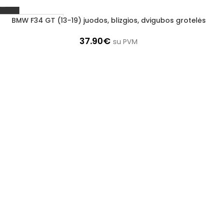
BMW F34 GT (13-19) juodos, blizgios, dvigubos grotelės
Užsakoma prekė
3–5 d. d.
37.90
€
su PVM