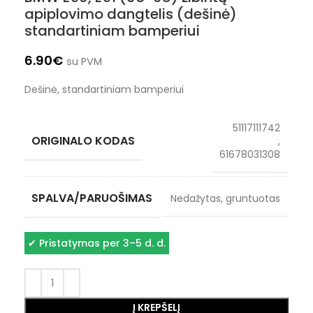
apiplovimo dangtelis (dešinė)
standartiniam bamperiui
6.90
€
su PVM
Dešinė, standartiniam bamperiui
51117111742
ORIGINALO KODAS
,
61678031308
SPALVA/PARUOŠIMAS
Nedažytas, gruntuotas
✔
Pristatymas per 3–5 d. d.
Į KREPŠELĮ