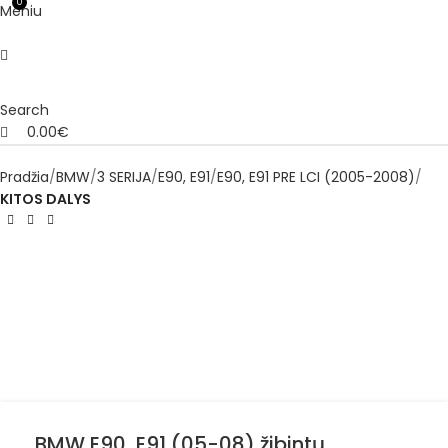
0
Meniu
Search
0.00
€
Pradžia
BMW
3 SERIJA
E90, E91
E90, E91 PRE LCI (2005-2008)
KITOS DALYS
BMW E90, E91 (05-08) žibintų