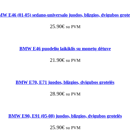
W E46 (01-05) sedano-universalo juodos, blizgios, dvigubos grote
25.90
€
su PVM
BMW E46 puodelių laikiklis su monetų dėtuve
21.90
€
su PVM
BMW E70, E71 juodos, blizgios, dvigubos grotelės
28.90
€
su PVM
BMW E90, E91 (05-08) juodos, blizgios, dvigubos grotelės
25.90
€
su PVM