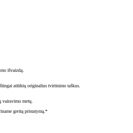
umo išvaizdą.
ingai atitiktų originalius tvirtinimo taškus.
ių vairavimo metų.
riname greitą pristatymą.*