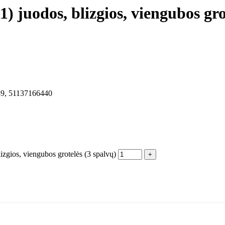
juodos, blizgios, viengubos grot
9, 51137166440
gios, viengubos grotelės (3 spalvų)