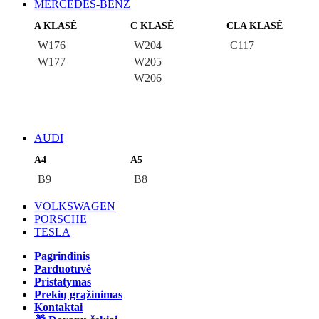
MERCEDES-BENZ
A KLASĖ
C KLASĖ
CLA KLASĖ
W176
W204
C117
W177
W205
W206
AUDI
A4
A5
B9
B8
VOLKSWAGEN
PORSCHE
TESLA
Pagrindinis
Parduotuvė
Pristatymas
Prekių grąžinimas
Kontaktai