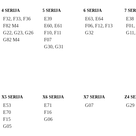
4 SERIJA
5 SERIJA
6 SERIJA
7 SER
F32, F33, F36
E39
E63, E64
E38
F82 M4
E60, E61
F06, F12, F13
F01,
G22, G23, G26
F10, F11
G32
G11,
G82 M4
F07
G30, G31
X5 SERIJA
X6 SERIJA
X7 SERIJA
Z4 S
E53
E71
G07
G29
E70
F16
F15
G06
G05