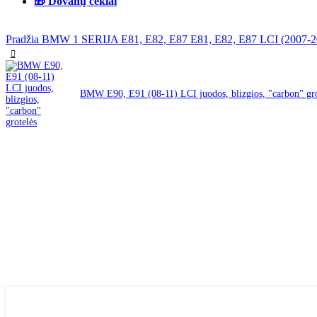
🎁 Dovanų čekiai
Pradžia
BMW
1 SERIJA
E81, E82, E87
E81, E82, E87 LCI (2007-
BMW E90, E91 (08-11) LCI juodos, blizgios, "carbon" gr