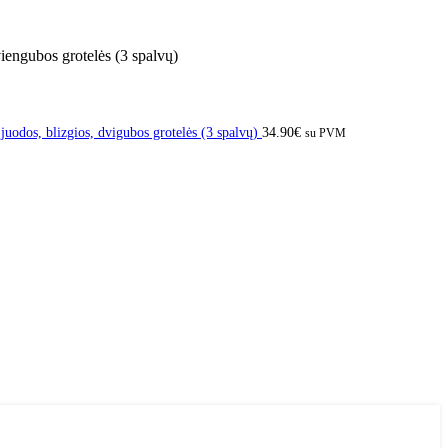
engubos grotelės (3 spalvų)
dos, blizgios, dvigubos grotelės (3 spalvų)
34.90
€
su PVM