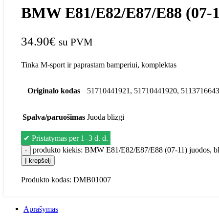
BMW E81/E82/E87/E88 (07-11) 
34.90
€
su PVM
Tinka M-sport ir paprastam bamperiui, komplektas
Originalo kodas
51710441921, 51710441920, 5113716643
Spalva/paruošimas
Juoda blizgi
✔
Pristatymas per 1–3 d. d.
produkto kiekis: BMW E81/E82/E87/E88 (07-11) juodos, bliz
Į krepšelį
Produkto kodas:
DMB01007
Aprašymas