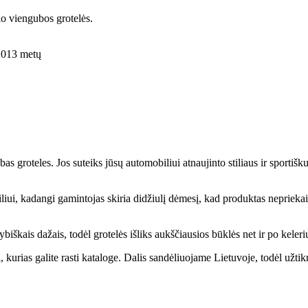
o viengubos grotelės.
2013 metų
groteles. Jos suteiks jūsų automobiliui atnaujinto stiliaus ir sportišk
iui, kadangi gamintojas skiria didžiulį dėmesį, kad produktas nepriekaišt
iškais dažais, todėl grotelės išliks aukščiausios būklės net ir po keler
 kurias galite rasti kataloge. Dalis sandėliuojame Lietuvoje, todėl užtik