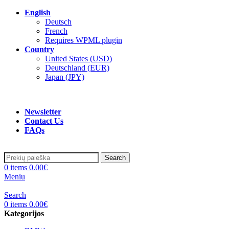
English
Deutsch
French
Requires WPML plugin
Country
United States (USD)
Deutschland (EUR)
Japan (JPY)
ADD ANYTHING HERE OR JUST REMOVE IT…
Newsletter
Contact Us
FAQs
Search
0
items
0.00
€
Meniu
Search
0
items
0.00
€
Kategorijos