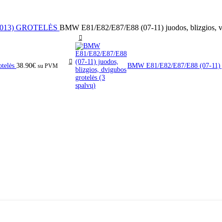
2013)
GROTELĖS
BMW E81/E82/E87/E88 (07-11) juodos, blizgios, vi
otelės
38.90
€
BMW E81/E82/E87/E88 (07-11) juo
su PVM