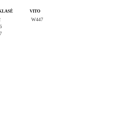
KLASĖ
VITO
2
W447
6
7