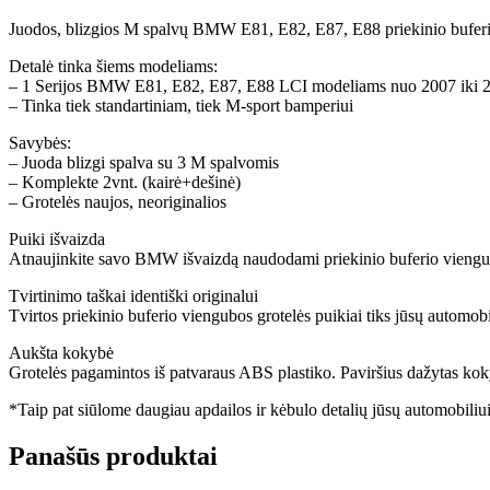
Juodos, blizgios M spalvų BMW E81, E82, E87, E88 priekinio buferi
Detalė tinka šiems modeliams:
– 1 Serijos BMW E81, E82, E87, E88 LCI modeliams nuo 2007 iki 
– Tinka tiek standartiniam, tiek M-sport bamperiui
Savybės:
– Juoda blizgi spalva su 3 M spalvomis
– Komplekte 2vnt. (kairė+dešinė)
– Grotelės naujos, neoriginalios
Puiki išvaizda
Atnaujinkite savo BMW išvaizdą naudodami priekinio buferio viengubas 
Tvirtinimo taškai identiški originalui
Tvirtos priekinio buferio viengubos grotelės puikiai tiks jūsų automobil
Aukšta kokybė
Grotelės pagamintos iš patvaraus ABS plastiko. Paviršius dažytas kokyb
*Taip pat siūlome daugiau apdailos ir kėbulo detalių jūsų automobiliui,
Panašūs produktai