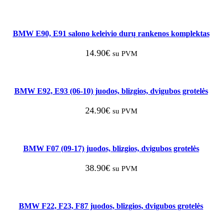
BMW E90, E91 salono keleivio durų rankenos komplektas
14.90
€
su PVM
BMW E92, E93 (06-10) juodos, blizgios, dvigubos grotelės
24.90
€
su PVM
BMW F07 (09-17) juodos, blizgios, dvigubos grotelės
38.90
€
su PVM
BMW F22, F23, F87 juodos, blizgios, dvigubos grotelės