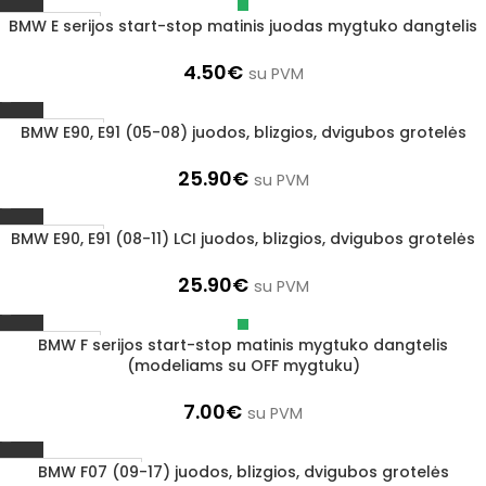
BMW E serijos start-stop matinis juodas mygtuko dangtelis
Išparduota
4.50
€
su PVM
BMW E90, E91 (05-08) juodos, blizgios, dvigubos grotelės
1–3 d. d.
25.90
€
su PVM
BMW E90, E91 (08-11) LCI juodos, blizgios, dvigubos grotelės
1–3 d. d.
25.90
€
su PVM
BMW F serijos start-stop matinis mygtuko dangtelis
Išparduota
(modeliams su OFF mygtuku)
7.00
€
su PVM
BMW F07 (09-17) juodos, blizgios, dvigubos grotelės
Užsakoma prekė