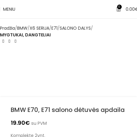
0
MENIU
0.00
Pradžia
BMW
X6 SERIJA
E71
SALONO DALYS
MYGTUKAI, DANGTELIAI
BMW E70, E71 salono dėtuvės apdaila
19.90
€
su PVM
Komplekte 2vnt.