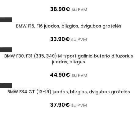
3–5 d. d.
38.90
€
su PVM
BMW F15, F16 juodos, blizgios, dvigubos grotelės
1–3 d. d.
33.90
€
su PVM
BMW F30, F31 (335, 340) M-sport galinio buferio difuzorius
1–3 d. d.
juodas, blizgus
44.90
€
su PVM
BMW F34 GT (13-19) juodos, blizgios, dvigubos grotelės
Užsakoma prekė
3–5 d. d.
37.90
€
su PVM