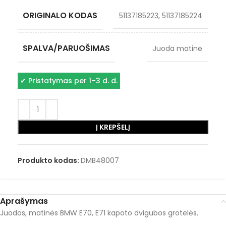
ORIGINALO KODAS
51137185223, 51137185224
SPALVA/PARUOŠIMAS
Juoda matinė
✔
Pristatymas per 1–3 d. d.
Į KREPŠELĮ
Produkto kodas:
DMB48007
Aprašymas
Juodos, matinės BMW E70, E71 kapoto dvigubos grotelės.