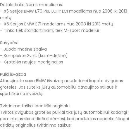
Detalė tinka šiems modeliams:
– X5 Serijos BMW E70 PRE LCI ir LCI modeliams nuo 2006 iki 2013
metų
– X6 Serijos BMW E71 modeliams nuo 2008 iki 2013 metų
– Tinka tiek standartiniam, tiek M-sport modeliui
Savybės:
– Juoda matinė spalva
– Komplekte 2vnt. (kairė+dešinė)
– Grotelės naujos, neoriginalios
Puiki išvaizda
Atnaujinkite savo BMW išvaizdą naudodami kapoto dvigubas
groteles. Jos suteiks jūsų automobiliui atnaujinto stiliaus ir
sportiškumo išvaizdą.
Tvirtinimo taškai identiški originalui
Tvirtos dvigubos grotelės puikiai tiks jūsų automobiliui, kadangi
gamintojas skiria didžiulį dėmesį, kad produktas nepriekaištingai
atitiktų originalius tvirtinimo taškus.