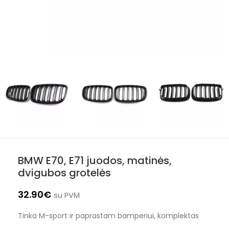
BMW E70, E71 juodos, matinės,
dvigubos grotelės
32.90
€
su PVM
Tinka M-sport ir paprastam bamperiui, komplektas