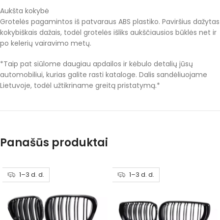
Aukšta kokybė
Grotelės pagamintos iš patvaraus ABS plastiko. Paviršius dažytas
kokybiškais dažais, todėl grotelės išliks aukščiausios būklės net ir
po kelerių vairavimo metų.
*Taip pat siūlome daugiau apdailos ir kėbulo detalių jūsų
automobiliui, kurias galite rasti kataloge. Dalis sandėliuojame
Lietuvoje, todėl užtikriname greitą pristatymą.*
Panašūs produktai
1–3 d. d.
1–3 d. d.