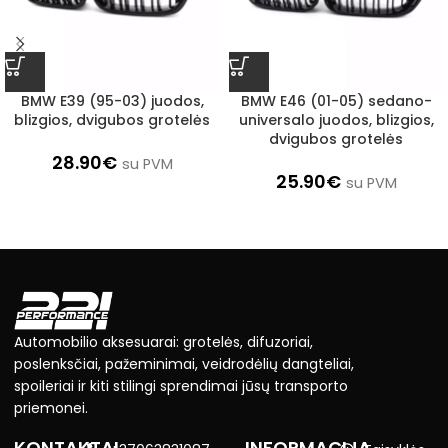
BMW E39 (95-03) juodos,
BMW E46 (01-05) sedano-
blizgios, dvigubos grotelės
universalo juodos, blizgios,
dvigubos grotelės
28.90
€
su PVM
25.90
€
su PVM
Automobilio aksesuarai: grotelės, difuzoriai,
poslenksčiai, pažeminimai, veidrodėlių dangteliai,
spoileriai ir kiti stilingi sprendimai jūsų transporto
priemonei.
KONTAKTAI
INFORMACIJA