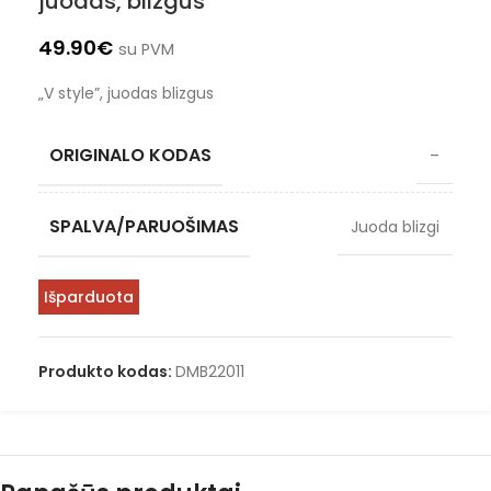
juodas, blizgus
49.90
€
su PVM
„V style”, juodas blizgus
ORIGINALO KODAS
–
SPALVA/PARUOŠIMAS
Juoda blizgi
Išparduota
Produkto kodas:
DMB22011