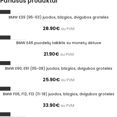
Panašūs produktai
BMW E39 (95-03) juodos, blizgios, dvigubos grotelės
1–3 D. D.
28.90
€
su PVM
BMW E46 puodelių laikiklis su monetų dėtuve
1–3 D. D.
21.90
€
su PVM
BMW E90, E91 (05-08) juodos, blizgios, dvigubos grotelės
1–3 D. D.
25.90
€
su PVM
BMW F06, F12, F13 (11-18) juodos, blizgios, dvigubos grotelės
1–3 D. D.
33.90
€
su PVM