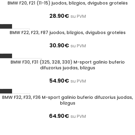
BMW F20, F21 (11-15) juodos, blizgios, dvigubos grotelės
1–3 D. D.
28.90
€
su PVM
BMW F22, F23, F87 juodos, blizgios, dvigubos grotelės
1–3 D. D.
30.90
€
su PVM
BMW F30, F31 (325, 328, 330) M-sport galinio buferio
UŽSAKOMA PREKĖ
difuzorius juodas, blizgus
3–5 D. D.
54.90
€
su PVM
BMW F32, F33, F36 M-sport galinio buferio difuzorius juodas,
1–3 D. D.
blizgus
64.90
€
su PVM