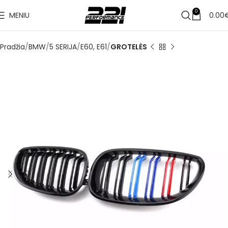
✔
Pristatymas per 1–3 d. d.
0
MENIU
0.00
Pradžia
BMW
5 SERIJA
E60, E61
GROTELĖS