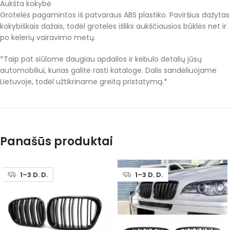
Aukšta kokybė
Grotelės pagamintos iš patvaraus ABS plastiko. Paviršius dažytas
kokybiškais dažais, todėl grotelės išliks aukščiausios būklės net ir
po kelerių vairavimo metų.
*Taip pat siūlome daugiau apdailos ir kėbulo detalių jūsų
automobiliui, kurias galite rasti kataloge. Dalis sandėliuojame
Lietuvoje, todėl užtikriname greitą pristatymą.*
Panašūs produktai
1–3 D. D.
1–3 D. D.