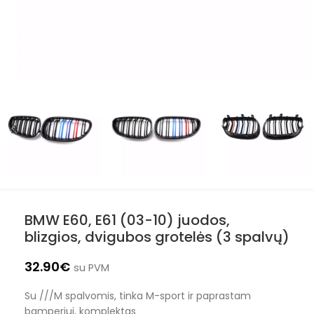
BMW E60, E61 (03-10) juodos,
blizgios, dvigubos grotelės (3 spalvų)
32.90
€
su PVM
Su ///M spalvomis, tinka M-sport ir paprastam
bamperiui, komplektas