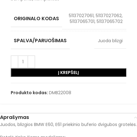
51137027061, 51137027062,
ORIGINALO KODAS
51137065701, 51137065702
SPALVA/PARUOŠIMAS
Juoda blizgi
Į KREPŠELĮ
Produkto kodas:
DMB22008
Aprašymas
Juodos, blizgios BMW E60, E61 priekinio buferio dvigubos grotelės.