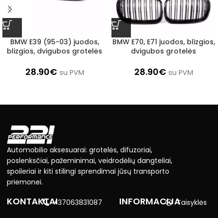
BMW E39 (95-03) juodos,
BMW E70, E71 juodos, blizgios,
blizgios, dvigubos grotelės
dvigubos grotelės
28.90
€
28.90
€
su PVM
su PVM
Automobilio aksesuarai: grotelės, difuzoriai,
poslenksčiai, pažeminimai, veidrodėlių dangteliai,
spoileriai ir kiti stilingi sprendimai jūsų transporto
priemonei.
KONTAKTAI
INFORMACIJA
+37063831087
Taisyklės