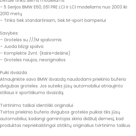
Detalė tinka šiems modeliams:
– 5 Serijos BMW E60, E61 PRE LCI ir LCI modeliams nuo 2003 iki
2010 metų
– Tinka tiek standartiniam, tiek M-sport bamperiui
Savybės:
– Grotelės su ///M spalvomis
– Juoda blizgi spalva
– Komplekte 2vnt. (kairė+dešinė)
– Grotelės naujos, neoriginalios
Puiki išvaizda
Atnaujinkite savo BMW išvaizdą naudodami priekinio buferio
dvigubas groteles. Jos suteiks jūsų automobiliui atnaujinto
stiliaus ir sportiškumo išvaizdą.
Tvirtinimo taškai identiški originalui
Tvirtos priekinio buferio dvigubos grotelės puikiai tiks jūsų
automobiliui, kadangi gamintojas skiria didžiulį dėmesį, kad
produktas nepriekaištingai atitiktų originalius tvirtinimo taškus.