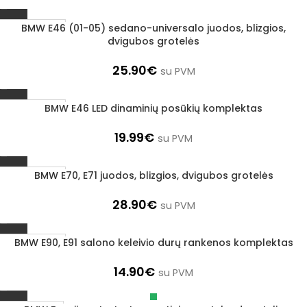
BMW E46 (01-05) sedano-universalo juodos, blizgios,
1–3 d. d.
dvigubos grotelės
25.90
€
su PVM
BMW E46 LED dinaminių posūkių komplektas
1–3 d. d.
19.99
€
su PVM
BMW E70, E71 juodos, blizgios, dvigubos grotelės
1–3 d. d.
28.90
€
su PVM
BMW E90, E91 salono keleivio durų rankenos komplektas
1–3 d. d.
14.90
€
su PVM