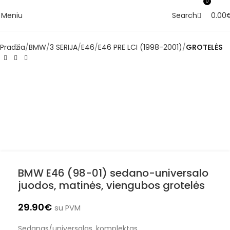
0
Meniu
0.00
Search
Pradžia
BMW
3 SERIJA
E46
E46 PRE LCI (1998-2001)
GROTELĖS
BMW E46 (98-01) sedano-universalo
juodos, matinės, viengubos grotelės
29.90
€
su PVM
Sedanas/universalas, komplektas