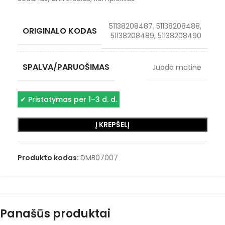
51138208487, 51138208488,
ORIGINALO KODAS
51138208489, 51138208490
SPALVA/PARUOŠIMAS
Juoda matinė
✔
Pristatymas per 1–3 d. d.
Į KREPŠELĮ
Produkto kodas:
DMB07007
Panašūs produktai