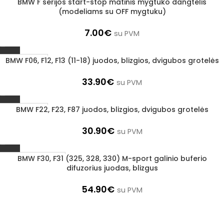
BMW F serijos start-stop matinis mygtuko dangtelis
Išparduota
(modeliams su OFF mygtuku)
7.00
€
su PVM
BMW F06, F12, F13 (11-18) juodos, blizgios, dvigubos grotelės
1–3 d. d.
33.90
€
su PVM
BMW F22, F23, F87 juodos, blizgios, dvigubos grotelės
1–3 d. d.
30.90
€
su PVM
BMW F30, F31 (325, 328, 330) M-sport galinio buferio
Užsakoma prekė
difuzorius juodas, blizgus
3–5 d. d.
54.90
€
su PVM