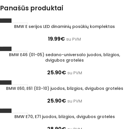
Panašūs produktai
BMW E serijos LED dinaminių posūkių komplektas
1–3 d. d.
19.99
€
su PVM
BMW E46 (01-05) sedano-universalo juodos, blizgios,
1–3 d. d.
dvigubos grotelės
25.90
€
su PVM
BMW E60, E61 (03-10) juodos, blizgios, dvigubos grotelės
1–3 d. d.
25.90
€
su PVM
BMW E70, E71 juodos, blizgios, dvigubos grotelės
1–3 d. d.
28.90
€