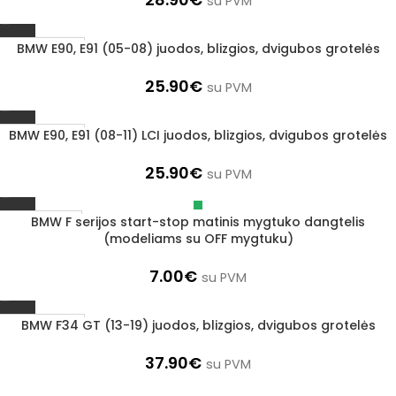
su PVM
BMW E90, E91 (05-08) juodos, blizgios, dvigubos grotelės
1–3 d. d.
25.90
€
su PVM
BMW E90, E91 (08-11) LCI juodos, blizgios, dvigubos grotelės
1–3 d. d.
25.90
€
su PVM
BMW F serijos start-stop matinis mygtuko dangtelis
Išparduota
(modeliams su OFF mygtuku)
7.00
€
su PVM
BMW F34 GT (13-19) juodos, blizgios, dvigubos grotelės
1–3 d. d.
37.90
€
su PVM