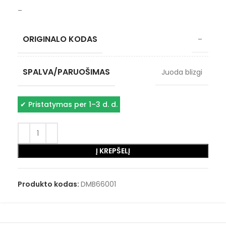
–
ORIGINALO KODAS
–
SPALVA/PARUOŠIMAS
Juoda blizgi
✔
Pristatymas per 1–3 d. d.
Į KREPŠELĮ
Produkto kodas:
DMB66001