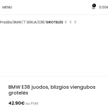
0
MENIU
0.00
Pradžia
BMW
7 SERIJA
E38
GROTELĖS
BMW E38 juodos, blizgios viengubos
grotelės
42.90
€
su PVM