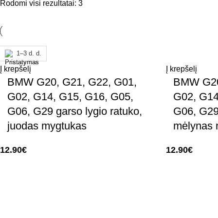
Rodomi visi rezultatai: 3
1–3 d. d.
1–3 d. d.
1–3 d. d.
Į krepšelį
Į krepšelį
BMW G20, G21, G22, G01,
BMW G20
G02, G14, G15, G16, G05,
G02, G14
G06, G29 garso lygio ratuko,
G06, G29 
juodas mygtukas
mėlynas 
12.90
€
12.90
€