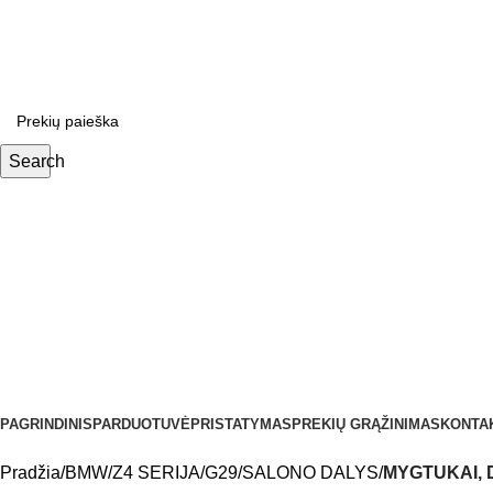
ADD ANYTHING HERE OR JUST REMOVE IT…
Search
Kategorijos
PAGRINDINIS
PARDUOTUVĖ
PRISTATYMAS
PREKIŲ GRĄŽINIMAS
KONTA
Pradžia
BMW
Z4 SERIJA
G29
SALONO DALYS
MYGTUKAI, 