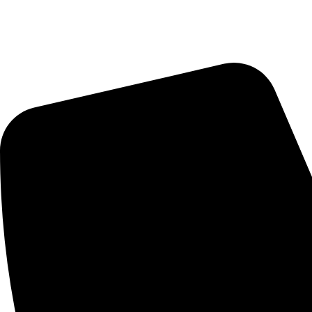
Automobilio aksesuarai: grotelės, difuzoriai, poslenksčiai, pažemi
Kontaktai