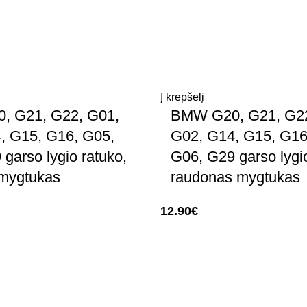
Į krepšelį
, G21, G22, G01,
BMW G20, G21, G22
, G15, G16, G05,
G02, G14, G15, G16
garso lygio ratuko,
G06, G29 garso lygio
mygtukas
raudonas mygtukas
12.90
€