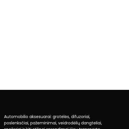
Automobilio aksesuarai: grotelės, difuzoriai,
poslenksčiai, pažeminimai, veidrodėlių dangteliai,