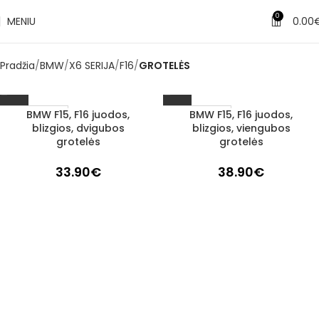
0
MENIU
0.00
Pradžia
BMW
X6 SERIJA
F16
GROTELĖS
BMW F15, F16 juodos,
BMW F15, F16 juodos,
1–3 d. d.
1–3 d. d.
blizgios, dvigubos
blizgios, viengubos
grotelės
grotelės
33.90
€
38.90
€