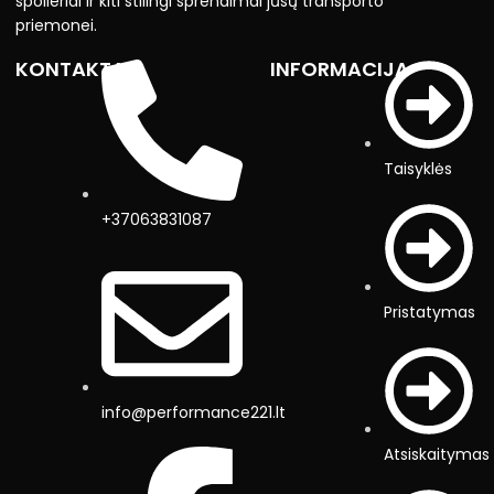
spoileriai ir kiti stilingi sprendimai jūsų transporto
priemonei.
KONTAKTAI
INFORMACIJA
Taisyklės
+37063831087
Pristatymas
info@performance221.lt
Atsiskaitymas