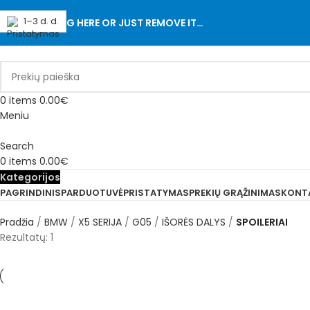
1–3 d. d.
ADD ANYTHING HERE OR JUST REMOVE IT…
0
items
0.00
€
Meniu
Search
0
items
0.00
€
Kategorijos
PAGRINDINIS
PARDUOTUVĖ
PRISTATYMAS
PREKIŲ GRĄŽINIMAS
KONT
Pradžia
BMW
X5 SERIJA
G05
IŠORĖS DALYS
SPOILERIAI
Rezultatų: 1