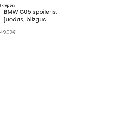
Į krepšelį
BMW G05 spoileris,
juodas, blizgus
49.90
€