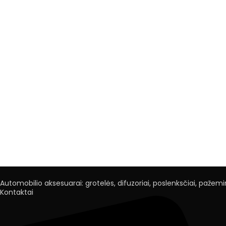
Automobilio aksesuarai: grotelės, difuzoriai, poslenksčiai, pažemini
Kontaktai