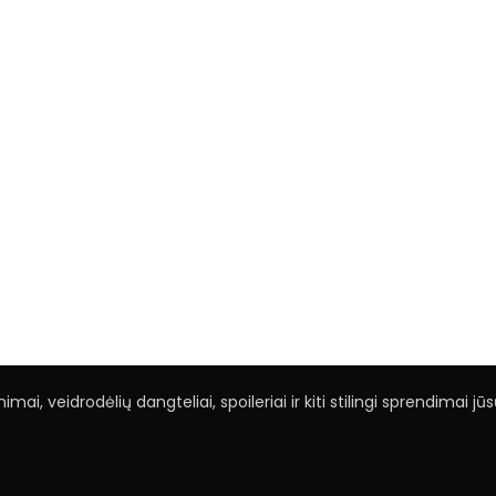
mai, veidrodėlių dangteliai, spoileriai ir kiti stilingi sprendimai j