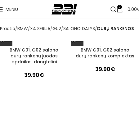
0
MENIU
0.00
Pradžia
BMW
X4 SERIJA
G02
SALONO DALYS
DURŲ RANKENOS
BMW G01, G02 salono
BMW G01, G02 salono
1–3 d. d.
1–3 d. d.
durų rankenų juodos
durų rankenų komplektas
apdailos, dangteliai
39.90
€
39.90
€