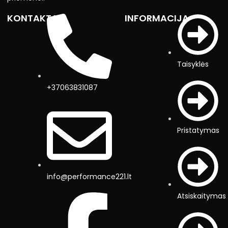
KONTAKTAI
INFORMACIJA
Taisyklės
+37063831087
Pristatymas
info@performance221.lt
Atsiskaitymas