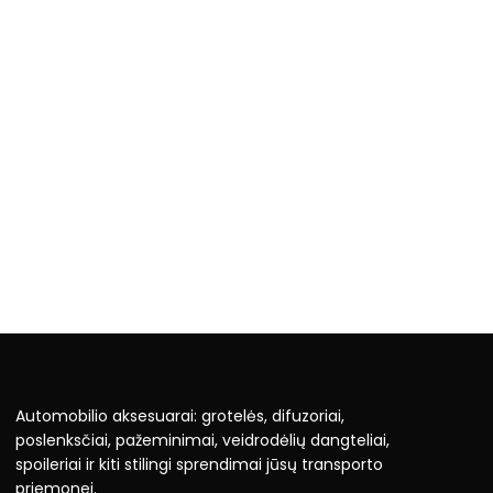
Automobilio aksesuarai: grotelės, difuzoriai,
poslenksčiai, pažeminimai, veidrodėlių dangteliai,
spoileriai ir kiti stilingi sprendimai jūsų transporto
priemonei.