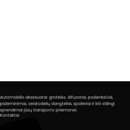
Automobilio aksesuarai: grotelės, difuzoriai, poslenksčiai,
pažeminimai, veidrodėlių dangteliai, spoileriai ir kiti stilingi
sprendimai jūsų transporto priemonei.
Kontaktai