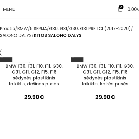
0
MENIU
0.00
Pradžia
BMW
5 SERIJA
G30, G31
G30, G31 PRE LCI (2017-2020)
SALONO DALYS
KITOS SALONO DALYS
BMW F30, F31, F10, F11, G30,
BMW F30, F31, F10, F11, G30,
1–3 d. d.
1–3 d. d.
G31, G11, G12, F15, F16
G31, G11, G12, F15, F16
sėdynės plastikinis
sėdynės plastikinis
laikiklis, dešinės pusės
laikiklis, kairės pusės
29.90
€
29.90
€