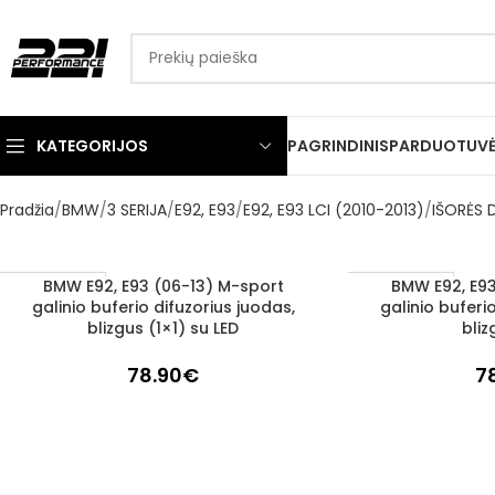
KATEGORIJOS
PAGRINDINIS
PARDUOTUV
Pradžia
BMW
3 SERIJA
E92, E93
E92, E93 LCI (2010-2013)
IŠORĖS 
BMW E92, E93 (06-13) M-sport
BMW E92, E93
Į KREPŠELĮ
Į KREPŠELĮ
1–3 d. d.
1–3 d. d.
galinio buferio difuzorius juodas,
galinio buferi
blizgus (1×1) su LED
bliz
78.90
€
7