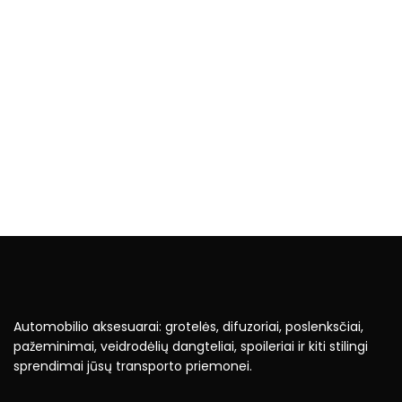
Automobilio aksesuarai: grotelės, difuzoriai, poslenksčiai,
pažeminimai, veidrodėlių dangteliai, spoileriai ir kiti stilingi
sprendimai jūsų transporto priemonei.