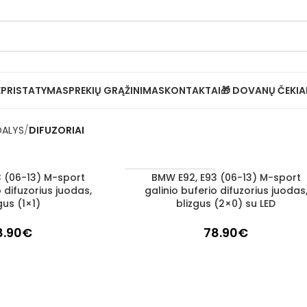
Ė
PRISTATYMAS
PREKIŲ GRĄŽINIMAS
KONTAKTAI
🎁 DOVANŲ ČEKIA
DALYS
DIFUZORIAI
 (06-13) M-sport
BMW E92, E93 (06-13) M-sport
Į KREPŠELĮ
Užsakoma prekė
o difuzorius juodas,
galinio buferio difuzorius juodas
3–5 d. d.
gus (1×1)
blizgus (2×0) su LED
8.90
€
78.90
€