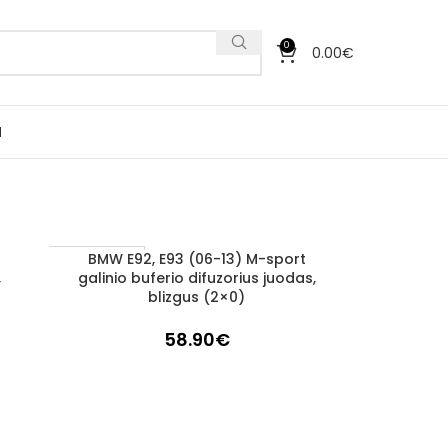
0
0.00
€
I
BMW E92, E93 (06-13) M-sport
Į KREPŠELĮ
1–3 d. d.
,
galinio buferio difuzorius juodas,
blizgus (2×0)
58.90
€