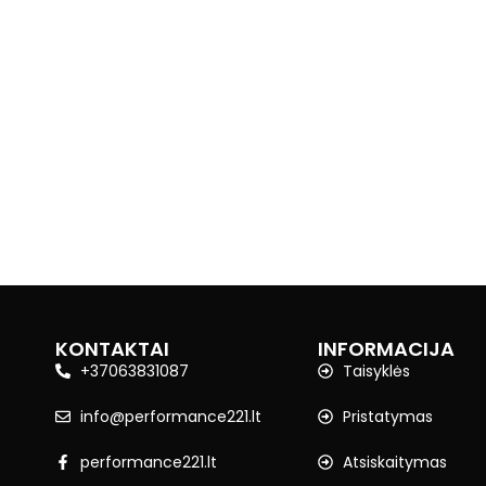
KONTAKTAI
INFORMACIJA
+37063831087
Taisyklės
info@performance221.lt
Pristatymas
performance221.lt
Atsiskaitymas