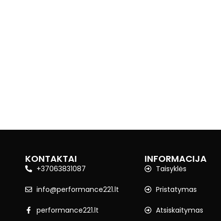
KONTAKTAI
INFORMACIJA
+37063831087
Taisyklės
info@performance221.lt
Pristatymas
performance221.lt
Atsiskaitymas