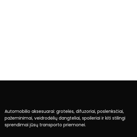
Automobilio aksesuarai: grotelės, difuzoriai, poslenksčiai,
pažeminimai, veidrodėlių dangteliai, spoileriai ir kiti stilingi
sprendimai jūsų transporto priemonei.