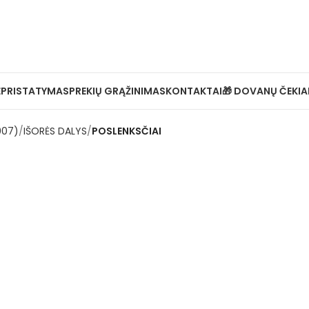
Ė
PRISTATYMAS
PREKIŲ GRĄŽINIMAS
KONTAKTAI
🎁 DOVANŲ ČEKIA
007)
IŠORĖS DALYS
POSLENKSČIAI