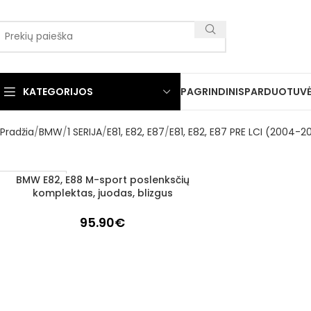
KATEGORIJOS
PAGRINDINIS
PARDUOTUV
Pradžia
BMW
1 SERIJA
E81, E82, E87
E81, E82, E87 PRE LCI (2004-2
BMW E82, E88 M-sport poslenksčių
Į KREPŠELĮ
1–3 d. d.
komplektas, juodas, blizgus
95.90
€