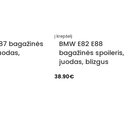
Į krepšelį
87 bagažinės
BMW E82 E88
juodas,
bagažinės spoileris,
juodas, blizgus
38.90
€