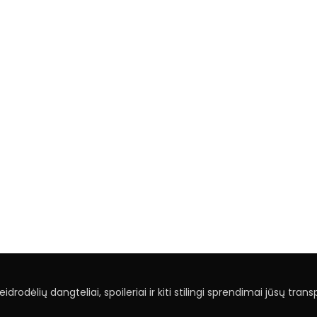
drodėlių dangteliai, spoileriai ir kiti stilingi sprendimai jūsų tran