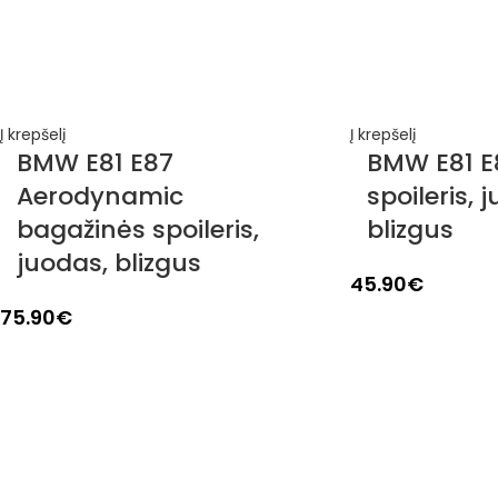
Į krepšelį
Į krepšelį
BMW E81 E87
BMW E81 E
Aerodynamic
spoileris, 
bagažinės spoileris,
blizgus
juodas, blizgus
45.90
€
75.90
€