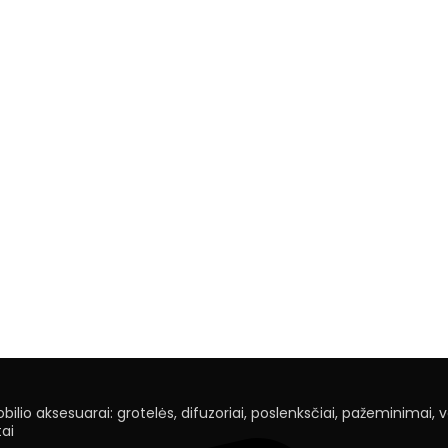
ilio aksesuarai: grotelės, difuzoriai, poslenksčiai, pažeminimai, vei
ai