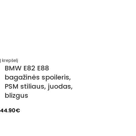
Į krepšelį
BMW E82 E88
bagažinės spoileris,
PSM stiliaus, juodas,
blizgus
44.90
€