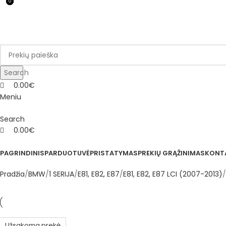
0
0
0
ADD ANYTHING HERE OR JUST REMOVE IT…
Search
0.00
€
Meniu
Search
0.00
€
Kategorijos
PAGRINDINIS
PARDUOTUVĖ
PRISTATYMAS
PREKIŲ GRĄŽINIMAS
KONT
Pradžia
BMW
1 SERIJA
E81, E82, E87
E81, E82, E87 LCI (2007-2013)
Užsakoma prekė
1–3 d. d.
1–3 d. d.
1–3 d. d.
1–3 d. d.