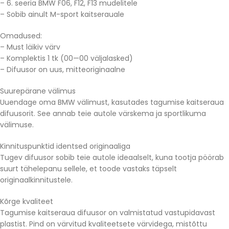
– 6. seeria BMW F06, F12, F13 mudelitele
– Sobib ainult M-sport kaitserauale
Omadused:
– Must läikiv värv
– Komplektis 1 tk (00—00 väljalasked)
– Difuusor on uus, mitteoriginaalne
Suurepärane välimus
Uuendage oma BMW välimust, kasutades tagumise kaitseraua
difuusorit. See annab teie autole värskema ja sportlikuma
välimuse.
Kinnituspunktid identsed originaaliga
Tugev difuusor sobib teie autole ideaalselt, kuna tootja pöörab
suurt tähelepanu sellele, et toode vastaks täpselt
originaalkinnitustele.
Kõrge kvaliteet
Tagumise kaitseraua difuusor on valmistatud vastupidavast
plastist. Pind on värvitud kvaliteetsete värvidega, mistõttu