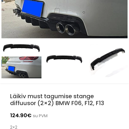
Läikiv must tagumise stange
diffuusor (2×2) BMW F06, F12, F13
124.90
€
su PVM
2×2