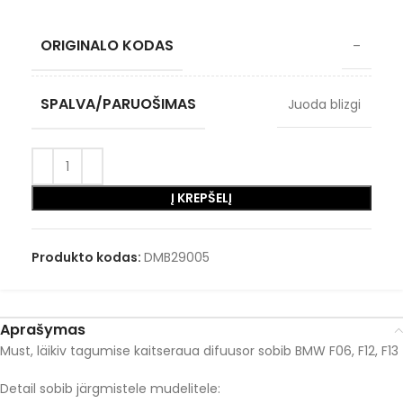
ORIGINALO KODAS
–
SPALVA/PARUOŠIMAS
Juoda blizgi
Į KREPŠELĮ
Produkto kodas:
DMB29005
Aprašymas
Must, läikiv tagumise kaitseraua difuusor sobib BMW F06, F12, F13
Detail sobib järgmistele mudelitele: