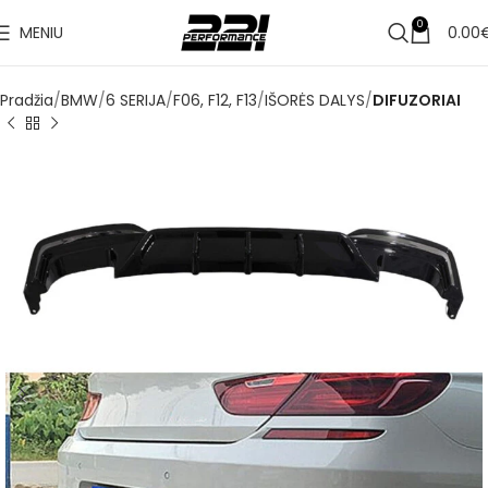
✔
0
MENIU
0.00
Pristatymas per 1–3 d. d.
Pradžia
BMW
6 SERIJA
F06, F12, F13
IŠORĖS DALYS
DIFUZORIAI