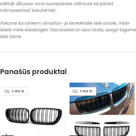
säilitab difuusor oma suurepärase välimuse ka pärast
mitmeaastast kasutamist.
Pakume ka rohkem viimistlus- ja keredetaile teie autole, mida
leiate meie kataloogist. Osa tooteid on laos Eestis, seega tagame
kiire tarne.
Panašūs produktai
1–3 D. D.
1–3 D. D.