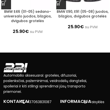
BMW E46 (01-05) sedano-
BMW E90, E91 (05-08) juodos,
universalo juodos, blizgios,
blizgios, dvigubos grotelės
dvigubos grotelės
25.90
€
su PVM
25.90
€
su PVM
Automobilio aksesuarai: grotelės, difuzoriai,
poslenksčiai, pažeminimai, veidrodėlių dangteliai,
spoileriai ir kiti stilingi sprendimai jūsų transporto
priemonei.
KONTAKTAI
INFORMACIJA
+37063831087
Taisyklės